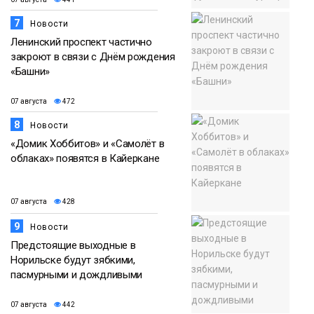
7
Новости
Ленинский проспект частично
закроют в связи с Днём рождения
«Башни»
07 августа
472
8
Новости
«Домик Хоббитов» и «Самолёт в
облаках» появятся в Кайеркане
07 августа
428
9
Новости
Предстоящие выходные в
Норильске будут зябкими,
пасмурными и дождливыми
07 августа
442