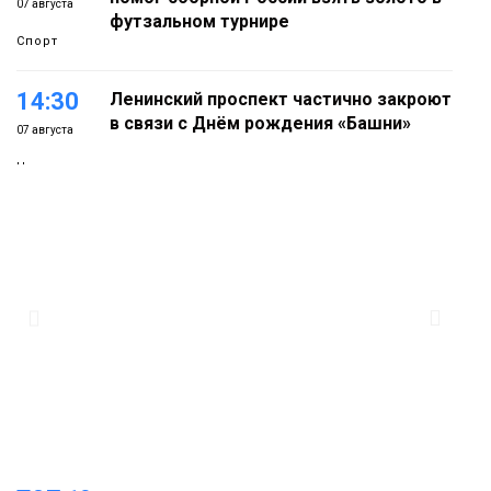
07 августа
футзальном турнире
Спорт
14:30
Ленинский проспект частично закроют
в связи с Днём рождения «Башни»
07 августа
Новости
13:59
«Домик Хоббитов» и «Самолёт в
облаках» появятся в Кайеркане
07 августа
Новости
13:08
Предстоящие выходные в Норильске
будут зябкими, пасмурными и
07 августа
дождливыми
Новости
12:32
Как в Норильске помогают женщинам