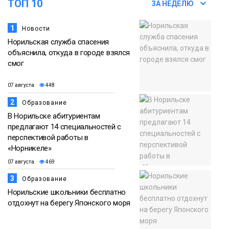
ТОП 10
ЗА НЕДЕЛЮ
из исправительного центра
07 августа
адаптироваться к жизни
Общество
1
Новости
Норильская служба спасения
объяснила, откуда в городе взялся
смог
07 августа
448
2
Образование
В Норильске абитуриентам
предлагают 14 специальностей с
перспективой работы в
«Норникеле»
07 августа
469
3
Образование
Норильские школьники бесплатно
отдохнут на берегу Японского моря