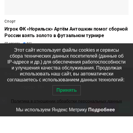
Спорт
Игрок ФК «Норильск» Артём Антошкин помог сборной
России взять золото в футзальном турнире
07 августа
441
Этот сайт использует файлы cookies и сервисы
сбора технических данных посетителей (данные об
IP-адресе и др.) для обеспечения работоспособности
и улучшения качества обслуживания. Продолжая
использовать наш сайт, вы автоматически
Все права защищены © ООО
соглашаетесь с использованием данных технологий:
«Медиакомпания «Северный
город». 18+
Принять
Политика в отношении обработки персональных данных
Мы используем Яндекс Метрику
Подробнее