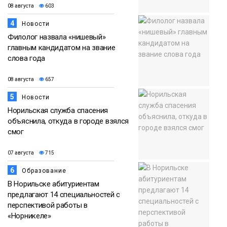
08 августа
603
4
Новости
Филолог назвала «нишевый»
главным кандидатом на звание
слова года
08 августа
657
5
Новости
Норильская служба спасения
объяснила, откуда в городе взялся
смог
07 августа
715
6
Образование
В Норильске абитуриентам
предлагают 14 специальностей с
перспективой работы в
«Норникеле»