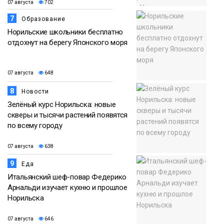
07 августа
702
7
Образование
Норильские школьники бесплатно
отдохнут на берегу Японского моря
07 августа
648
8
Новости
Зелёный курс Норильска: новые
скверы и тысячи растений появятся
по всему городу
07 августа
638
9
Еда
Итальянский шеф-повар Федерико
Арнальди изучает кухню и прошлое
Норильска
07 августа
646