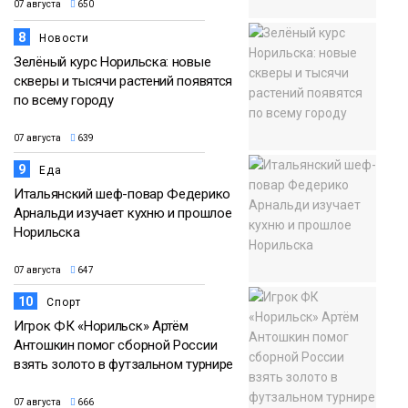
07 августа
650
8
Новости
Зелёный курс Норильска: новые
скверы и тысячи растений появятся
по всему городу
07 августа
639
9
Еда
Итальянский шеф-повар Федерико
Арнальди изучает кухню и прошлое
Норильска
07 августа
647
10
Спорт
Игрок ФК «Норильск» Артём
Антошкин помог сборной России
взять золото в футзальном турнире
07 августа
666