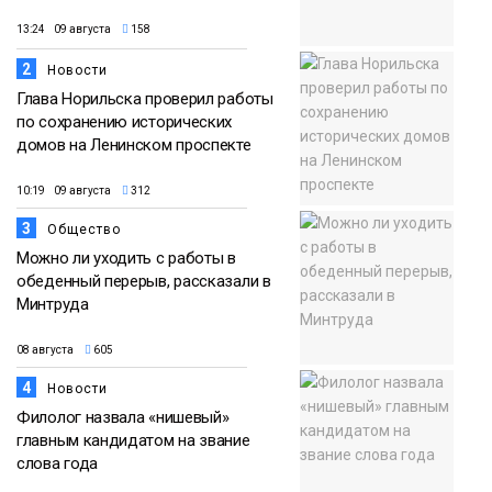
13:24 09 августа
158
2
Новости
Глава Норильска проверил работы
по сохранению исторических
домов на Ленинском проспекте
10:19 09 августа
312
3
Общество
Можно ли уходить с работы в
обеденный перерыв, рассказали в
Минтруда
08 августа
605
4
Новости
Филолог назвала «нишевый»
главным кандидатом на звание
слова года