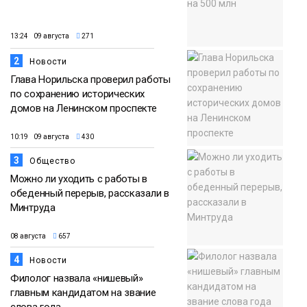
13:24 09 августа
271
2
Новости
Глава Норильска проверил работы
по сохранению исторических
домов на Ленинском проспекте
10:19 09 августа
430
3
Общество
Можно ли уходить с работы в
обеденный перерыв, рассказали в
Минтруда
08 августа
657
4
Новости
Филолог назвала «нишевый»
главным кандидатом на звание
слова года