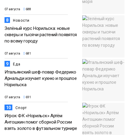
07 августа
688
8
Новости
Зелёный курс Норильска: новые
скверы и тысячи растений появятся
по всему городу
07 августа
681
9
Еда
Итальянский шеф-повар Федерико
Арнальди изучает кухню и прошлое
Норильска
07 августа
691
10
Спорт
Игрок ФК «Норильск» Артём
Антошкин помог сборной России
взять золото в футзальном турнире