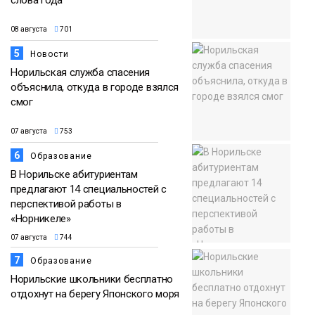
08 августа
701
5
Новости
Норильская служба спасения
объяснила, откуда в городе взялся
смог
07 августа
753
6
Образование
В Норильске абитуриентам
предлагают 14 специальностей с
перспективой работы в
«Норникеле»
07 августа
744
7
Образование
Норильские школьники бесплатно
отдохнут на берегу Японского моря