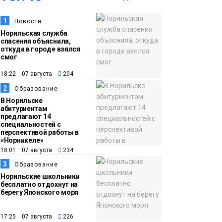
1
Новости
14:30
Ленинский проспект
Норильская служба
частично закроют в
спасения объяснила,
связи с Днём
откуда в городе взялся
смог
рождения «Башни»
Новости
18:22 07 августа
204
2
13:59
«Домик Хоббитов» и
Образование
В Норильске
«Самолёт в облаках»
абитуриентам
появятся в Кайеркане
предлагают 14
Новости
специальностей с
перспективой работы в
«Норникеле»
13:08
Предстоящие
18:01 07 августа
234
выходные в
3
Образование
Норильске будут
Норильские школьники
зябкими, пасмурными
бесплатно отдохнут на
берегу Японского моря
и дождливыми
Новости
17:25 07 августа
226