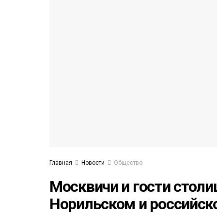
53)
558)
Главная
Новости
Общество
Москвичи и гости стол
Норильском и российск