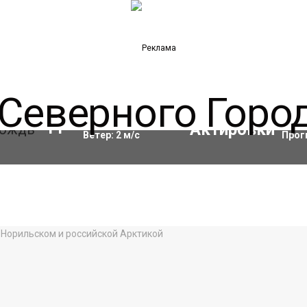
Влажность:
97
%
Акти
11
°C
Ветер:
2
м/с
Прог