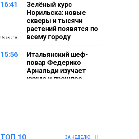
16:41
Зелёный курс
Норильска: новые
скверы и тысячи
растений появятся по
всему городу
Новости
15:56
Итальянский шеф-
повар Федерико
Арнальди изучает
кухню и прошлое
Норильска
Еда
15:11
Игрок ФК «Норильск»
Артём Антошкин
помог сборной России
взять золото в
ТОП 10
футзальном турнире
ЗА НЕДЕЛЮ
Спорт