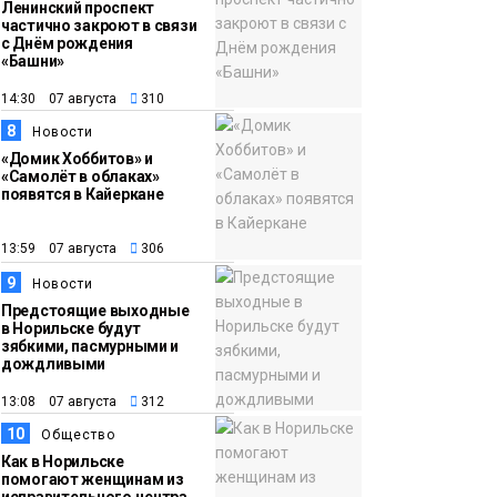
Ленинский проспект
частично закроют в связи
с Днём рождения
«Башни»
14:30 07 августа
310
8
Новости
«Домик Хоббитов» и
«Самолёт в облаках»
появятся в Кайеркане
13:59 07 августа
306
9
Новости
Предстоящие выходные
в Норильске будут
зябкими, пасмурными и
дождливыми
13:08 07 августа
312
10
Общество
Как в Норильске
помогают женщинам из