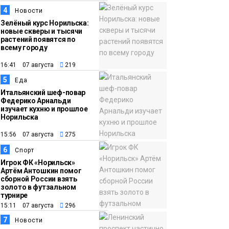
12:32
Как в Норильске
4
Новости
помогают женщинам
Зелёный курс Норильска:
из исправительного
новые скверы и тысячи
растений появятся по
центра
всему городу
адаптироваться к
16:41 07 августа
219
жизни
Общество
5
Еда
Итальянский шеф-повар
Федерико Арнальди
изучает кухню и прошлое
Норильска
15:56 07 августа
275
6
Спорт
Игрок ФК «Норильск»
Артём Антошкин помог
сборной России взять
золото в футзальном
турнире
15:11 07 августа
296
7
Новости