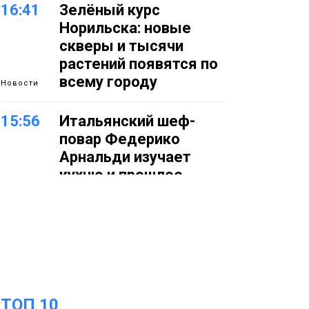
16:41
Зелёный курс
Норильска: новые
скверы и тысячи
растений появятся по
всему городу
Новости
15:56
Итальянский шеф-
повар Федерико
Арнальди изучает
кухню и прошлое
Норильска
Еда
15:11
Игрок ФК «Норильск»
Артём Антошкин
помог сборной России
взять золото в
ТОП 10
футзальном турнире
Спорт