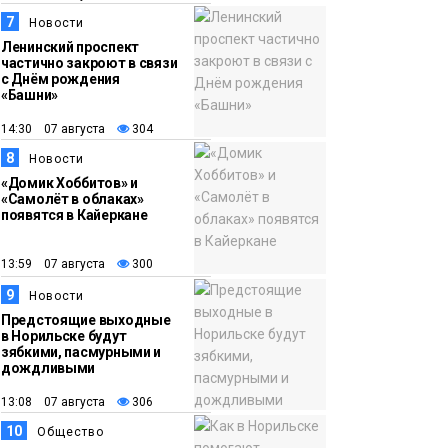
7
Новости
Ленинский проспект
частично закроют в связи
с Днём рождения
«Башни»
14:30 07 августа
304
8
Новости
«Домик Хоббитов» и
«Самолёт в облаках»
появятся в Кайеркане
13:59 07 августа
300
9
Новости
Предстоящие выходные
в Норильске будут
зябкими, пасмурными и
дождливыми
13:08 07 августа
306
10
Общество