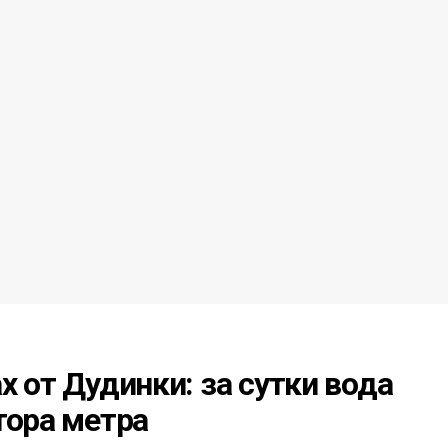
х от Дудинки: за сутки вода
тора метра