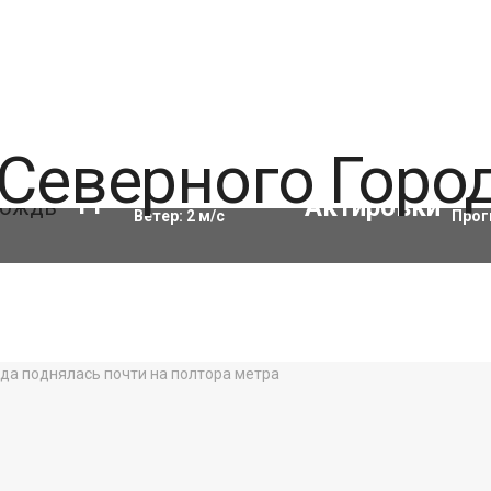
Влажность:
97
%
Акти
11
°C
Ветер:
2
м/с
Прог