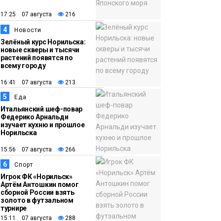
12:32
Как в Норильске
помогают женщинам
17:25 07 августа
216
из исправительного
4
Новости
центра
Зелёный курс Норильска:
новые скверы и тысячи
адаптироваться к
растений появятся по
жизни
всему городу
Общество
16:41 07 августа
213
5
Еда
Итальянский шеф-повар
Федерико Арнальди
изучает кухню и прошлое
Норильска
15:56 07 августа
266
6
Спорт
Игрок ФК «Норильск»
Артём Антошкин помог
сборной России взять
золото в футзальном
турнире
15:11 07 августа
288