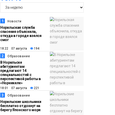
14:30
Ленинский проспект
частично закроют в
1
Новости
связи с Днём
Норильская служба
спасения объяснила,
рождения «Башни»
Новости
откуда в городе взялся
смог
13:59
«Домик Хоббитов» и
18:22 07 августа
194
«Самолёт в облаках»
2
Образование
появятся в Кайеркане
Новости
В Норильске
абитуриентам
предлагают 14
13:08
Предстоящие
специальностей с
перспективой работы в
выходные в
«Норникеле»
Норильске будут
18:01 07 августа
221
зябкими, пасмурными
3
Образование
и дождливыми
Норильские школьники
Новости
бесплатно отдохнут на
берегу Японского моря