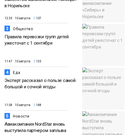
в Норильске
12:33 10 августа
107
3
Общество
Правила перевозки групп детей
ужесточат с 1 сентября
11:47 10 августа
133
4
Еда
Эксперт рассказал о пользе самой
большой и сочной ягоды
11:04 10 августа
148
5
Новости
Авиакомпания NordStar вновь
выступила партнером заплыва