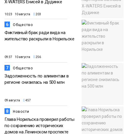
X‑WATERS Енисей в Дудинке
10:23 10 августа
203
6
Общество
Фиктивный брак ради вида на
жительство раскрыли в Норильске
09:37 10 августа
256
7
Общество
Задолженность по алиментам в
регионе снизилась на 500 млн
09 августа
457
8
Новости
Глава Норильска проверил работы
по сохранению исторических
домов на Ленинском проспекте