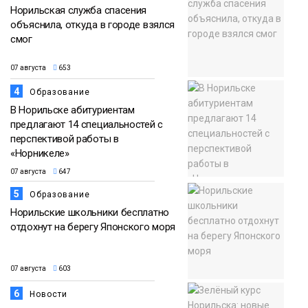
Норильская служба спасения
объяснила, откуда в городе взялся
смог
07 августа
653
4
Образование
В Норильске абитуриентам
предлагают 14 специальностей с
перспективой работы в
«Норникеле»
07 августа
647
5
Образование
Норильские школьники бесплатно
отдохнут на берегу Японского моря
07 августа
603
6
Новости