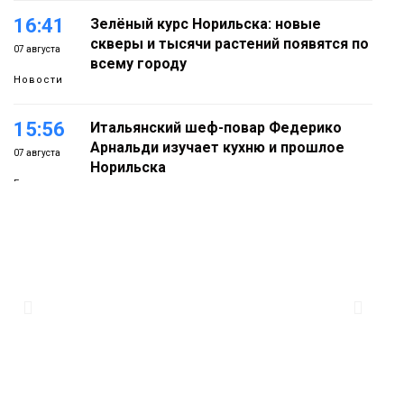
16:41
Зелёный курс Норильска: новые
скверы и тысячи растений появятся по
07 августа
всему городу
Новости
15:56
Итальянский шеф-повар Федерико
Арнальди изучает кухню и прошлое
07 августа
Норильска
Еда
15:11
Игрок ФК «Норильск» Артём Антошкин
помог сборной России взять золото в
07 августа
футзальном турнире
Спорт
14:30
Ленинский проспект частично закроют
в связи с Днём рождения «Башни»
07 августа
Новости