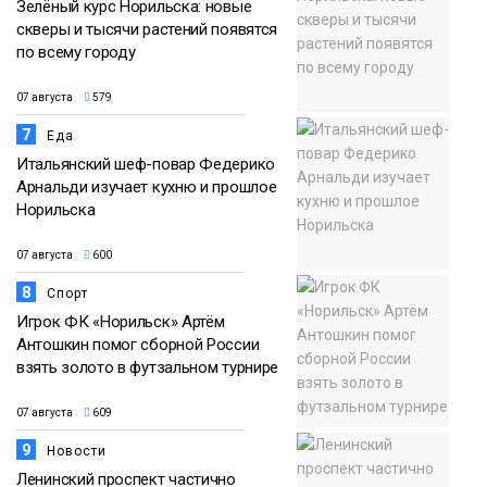
Зелёный курс Норильска: новые
скверы и тысячи растений появятся
по всему городу
07 августа
579
7
Еда
Итальянский шеф-повар Федерико
Арнальди изучает кухню и прошлое
Норильска
07 августа
600
8
Спорт
Игрок ФК «Норильск» Артём
Антошкин помог сборной России
взять золото в футзальном турнире
07 августа
609
9
Новости
Ленинский проспект частично