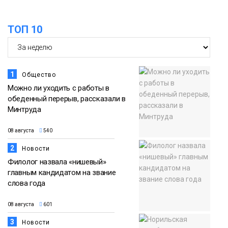
13:59
«Домик Хоббитов» и «Самолёт в
ТОП 10
облаках» появятся в Кайеркане
07 августа
Новости
1
Общество
Можно ли уходить с работы в
обеденный перерыв, рассказали в
Минтруда
08 августа
540
2
Новости
Филолог назвала «нишевый»
главным кандидатом на звание
слова года
08 августа
601
3
Новости