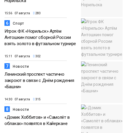
Норильска
15:56 07 августа
283
6
Спорт
Игрок ФК «Норильск» Артём
Антошкин помог сборной России
взять золото в футзальном турнире
15:11 07 августа
302
7
Новости
Ленинский проспект частично
закроют в связи с Днём рождения
«Башни»
14:30 07 августа
315
8
Новости
«Домик Хоббитов» и «Самолёт в
облаках» появятся в Кайеркане