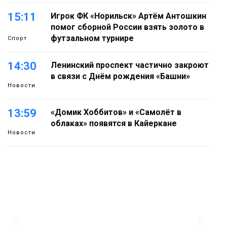
15:11
Игрок ФК «Норильск» Артём Антошкин
помог сборной России взять золото в
футзальном турнире
Спорт
14:30
Ленинский проспект частично закроют
в связи с Днём рождения «Башни»
Новости
13:59
«Домик Хоббитов» и «Самолёт в
облаках» появятся в Кайеркане
Новости
13:08
Предстоящие выходные в Норильске
будут зябкими, пасмурными и
дождливыми
Новости
12:32
Как в Норильске помогают женщинам
из исправительного центра