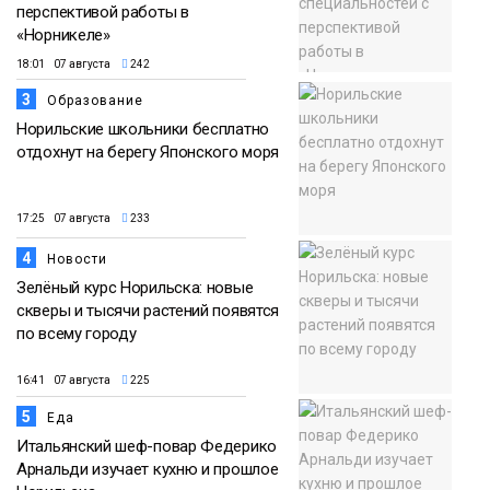
перспективой работы в
«Норникеле»
18:01 07 августа
242
3
Образование
Норильские школьники бесплатно
отдохнут на берегу Японского моря
17:25 07 августа
233
4
Новости
Зелёный курс Норильска: новые
скверы и тысячи растений появятся
по всему городу
16:41 07 августа
225
5
Еда
Итальянский шеф-повар Федерико
Арнальди изучает кухню и прошлое