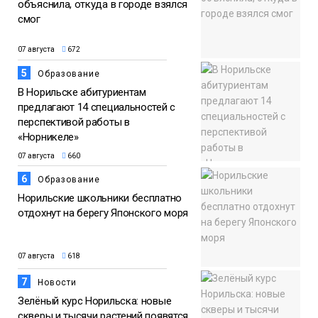
объяснила, откуда в городе взялся
смог
07 августа
672
5
Образование
В Норильске абитуриентам
предлагают 14 специальностей с
перспективой работы в
«Норникеле»
07 августа
660
6
Образование
Норильские школьники бесплатно
отдохнут на берегу Японского моря
07 августа
618
7
Новости
Зелёный курс Норильска: новые
скверы и тысячи растений появятся