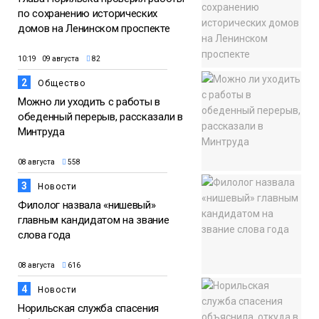
по сохранению исторических
домов на Ленинском проспекте
10:19 09 августа
82
2
Общество
Можно ли уходить с работы в
обеденный перерыв, рассказали в
Минтруда
08 августа
558
3
Новости
Филолог назвала «нишевый»
главным кандидатом на звание
слова года
08 августа
616
4
Новости
Норильская служба спасения