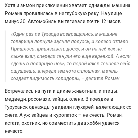
Хотя и зимой приключений хватает: однажды машина
Романа провалилась в неглубокую реку. На улице
минус 30. Автомобиль вытягивали почти 12 часов.
«Один раз из Тухарда возвращались, в машине
товарища лопнула задняя полуось, и колесо отпало.
Пришлось привязывать доску, и он на ней как на
лыже ехал, спереди тянули его еще веревкой. А если
едешь в полярную ночь, то порой как в тоннеле себя
ощущаешь: впереди темнота сплошная, метель
создает видимость коридора», – делится Роман.
Встречались на пути и дикие животные, и птицы:
медведи, росомахи, зайцы, олени. В поездке в
Туруханск однажды увидели глухарей, взлетающих со
снега. А уж зайцев и куропаток – не счесть. Роман,
кстати, охотник, но совместить два хобби удается
нечасто: