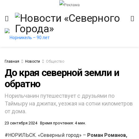
Главная
Новости
Общество
До края северной земли и
обратно
итет
Норильчанин путешествует с друзьями по
Таймыру на джипах, уезжая на сотни километров
от дома.
23 сентября 2024
Время прочтения: 4 мин.
#НОРИЛЬСК. «Северный город» –
Роман Романов,