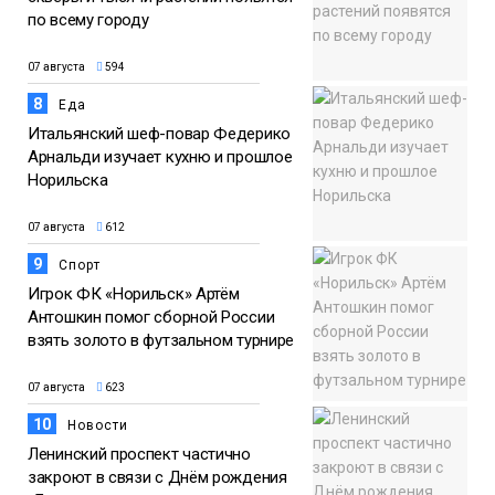
по всему городу
07 августа
594
8
Еда
Итальянский шеф-повар Федерико
Арнальди изучает кухню и прошлое
Норильска
07 августа
612
9
Спорт
Игрок ФК «Норильск» Артём
Антошкин помог сборной России
взять золото в футзальном турнире
07 августа
623
10
Новости
Ленинский проспект частично
закроют в связи с Днём рождения