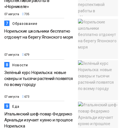
перспективой работы в
«Норникеле»
07 августа
735
7
Образование
Норильские школьники бесплатно
отдохнут на берегу Японского моря
07 августа
679
8
Новости
Зелёный курс Норильска: новые
скверы и тысячи растений появятся
по всему городу
07 августа
673
9
Еда
Итальянский шеф-повар Федерико
Арнальди изучает кухню и прошлое
Норильска