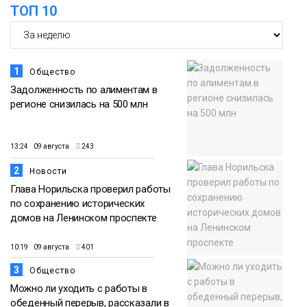
футзальном турнире
ТОП 10
Спорт
1
Общество
Задолженность по алиментам в
регионе снизилась на 500 млн
13:24 09 августа
243
2
Новости
Глава Норильска проверил работы
по сохранению исторических
домов на Ленинском проспекте
10:19 09 августа
401
3
Общество
Можно ли уходить с работы в
обеденный перерыв, рассказали в