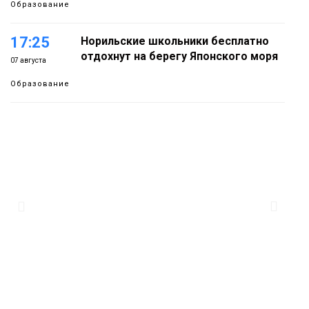
Образование
17:25
Норильские школьники бесплатно
отдохнут на берегу Японского моря
07 августа
Образование
16:41
Зелёный курс Норильска: новые
скверы и тысячи растений появятся по
07 августа
всему городу
Новости
15:56
Итальянский шеф-повар Федерико
Арнальди изучает кухню и прошлое
07 августа
Норильска
Еда
15:11
Игрок ФК «Норильск» Артём Антошкин
помог сборной России взять золото в
07 августа