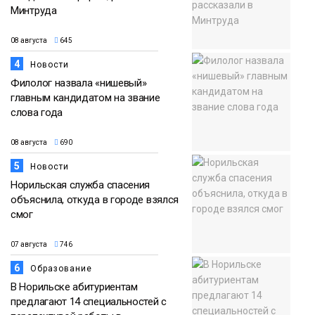
Минтруда
08 августа
645
4
Новости
Филолог назвала «нишевый»
главным кандидатом на звание
слова года
08 августа
690
5
Новости
Норильская служба спасения
объяснила, откуда в городе взялся
смог
07 августа
746
6
Образование
В Норильске абитуриентам
предлагают 14 специальностей с