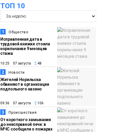
ТОП 10
15:57
Первый юбилей
06 августа
«Башни» отпразднуют
в Норильске: гостей
ждут фестиваль,
1
Общество
квест и многое другое
Новости
Исправленная дата в
трудовой книжке стоила
норильчанке 9 месяцев
15:15
Как устроено
стажа
06 августа
школьное питание в
10:25 07 августа
48
Норильске: льготы,
2
Новости
меню и порядок
Жителей Норильска
оплаты
обвиняют в организации
Образование
подпольного казино
14:36
На плато Путорана
09:36 07 августа
106
06 августа
создадут систему
3
Происшествия
наблюдения за вечной
От короткого замыкания
мерзлотой и очистят
до неисправной печи: в
Плато
МЧС сообщили о пожарах
территорию от мусора
Путорана