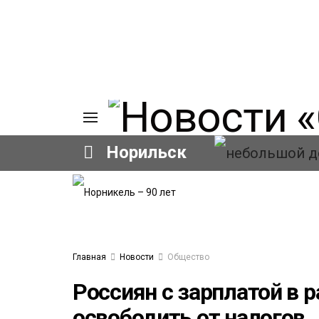
Норильск
ИЯ
А
Ы
А
ОВАНИЕ
Главная
Новости
Общество
ОВ
Россиян с зарплатой в 
освободить от налогов