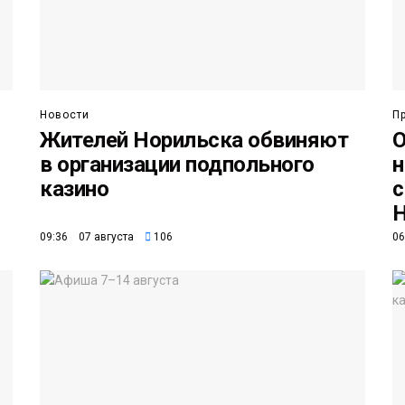
Новости
П
Жителей Норильска обвиняют
О
в организации подпольного
н
казино
с
Н
09:36 07 августа
106
06