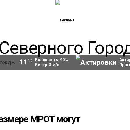
Влажность:
90
%
Акти
11
°C
Ветер:
3
м/с
Прог
размере МРОТ могут