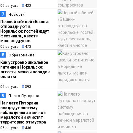
06 августа
422
7
Новости
Первый юбилей «Башни»
отпразднуют в
Норильске: гостей ждут
фестиваль, квест и
многое другое
06 августа
473
8
Образование
Как устроено школьное
питание в Норильске:
льготы, меню и порядок
оплаты
06 августа
393
9
Плато Путорана
На плато Путорана
создадут систему
наблюдения за вечной
мерзлотой и очистят
территорию от мусора
06 августа
436