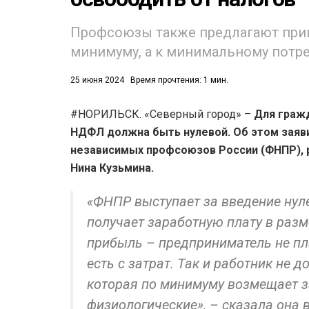
Профсоюзы также предлагают при
минимуму, а к минимальному потр
25 июня 2024
Время прочтения: 1 мин.
#НОРИЛЬСК. «Северный город» –
Для гражд
53)
НДФЛ должна быть нулевой. Об этом заяв
558)
независимых профсоюзов России (ФНПР), 
Нина Кузьмина.
«ФНПР выступает за введение нуле
получает заработную плату в раз
прибыль – предприниматель не пла
есть с затрат. Так и работник не 
которая по минимуму возмещает з
физиологические», – сказала она