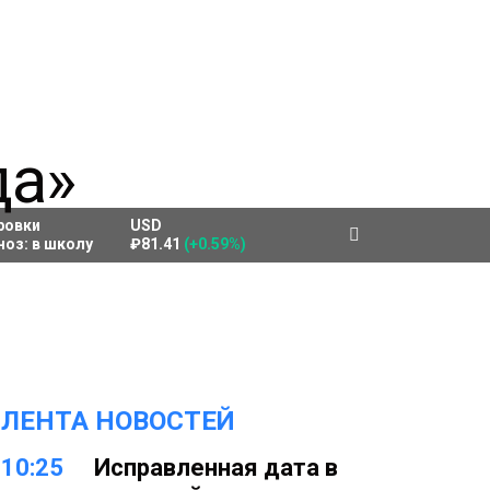
ровки
USD
ноз:
в школу
₽81.41
(+0.59%)
ЛЕНТА НОВОСТЕЙ
10:25
Исправленная дата в