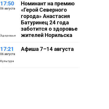
17:50
Номинант на премию
06 августа
«Герой Северного
города» Анастасия
Батуринец 24 года
заботится о здоровье
жителей Норильска
Здоровье
17:21
Афиша 7–14 августа
06 августа
Культура
16:39
Фонд «Наш Норильск»
06 августа
запускает осеннюю
кампанию по
поддержке
соцпроектов
Новости