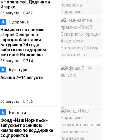
в Норильске, Дудинке и
Игарке
06 августа
457
13:47
Заполярный
4
Здоровье
06 августа
транспортный филиал
Номинант на премию
в Дудинке
«Герой Северного
города» Анастасия
заасфальтировал 47
Батуринец 24 года
тысяч «квадратов»
заботится о здоровье
жителей Норильска
грузовых площадок
Новости
06 августа
714
5
Культура
Афиша 7–14 августа
06 августа
406
6
Новости
Фонд «Наш Норильск»
запускает осеннюю
кампанию по поддержке
соцпроектов