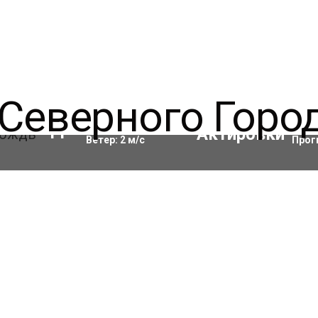
Влажность:
97
%
Акти
11
°C
Ветер:
2
м/с
Прог