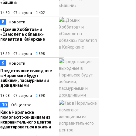
«Башни»
14:30 07 августа
402
8
Новости
«Домик Хоббитов» и
«Самолёт в облаках»
появятся в Кайеркане
13:59 07 августа
398
9
Новости
Предстоящие выходные
в Норильске будут
зябкими, пасмурными и
дождливыми
13:08 07 августа
398
10
Общество
Как в Норильске
помогают женщинам из
исправительного центра
адаптироваться к жизни