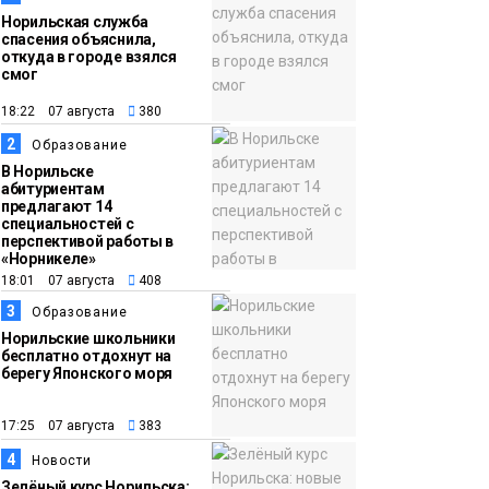
Норильская служба
спасения объяснила,
откуда в городе взялся
смог
18:22 07 августа
380
2
Образование
В Норильске
абитуриентам
предлагают 14
специальностей с
перспективой работы в
«Норникеле»
18:01 07 августа
408
3
Образование
Норильские школьники
бесплатно отдохнут на
берегу Японского моря
17:25 07 августа
383
4
Новости
Зелёный курс Норильска: