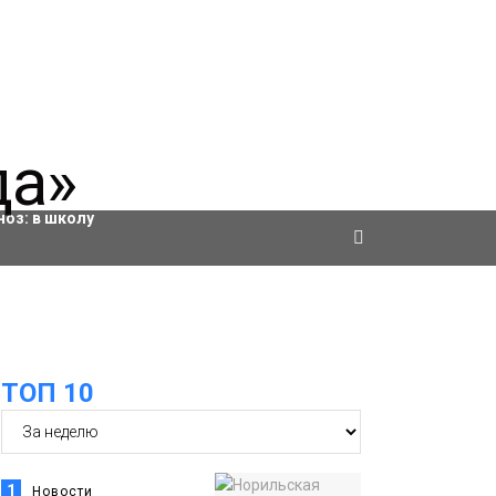
ровки
ноз:
в школу
ТОП 10
1
Новости