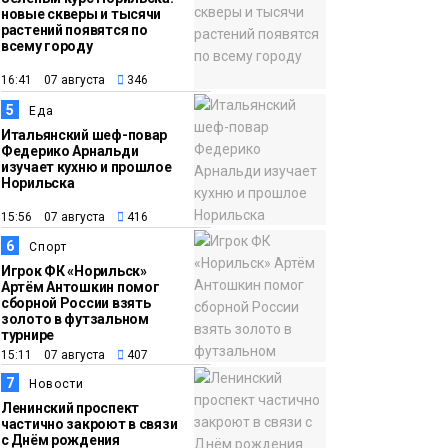
новые скверы и тысячи
растений появятся по
всему городу
16:41 07 августа
346
5
Еда
Итальянский шеф-повар
Федерико Арнальди
изучает кухню и прошлое
Норильска
15:56 07 августа
416
6
Спорт
Игрок ФК «Норильск»
Артём Антошкин помог
сборной России взять
золото в футзальном
турнире
15:11 07 августа
407
7
Новости
Ленинский проспект
частично закроют в связи
с Днём рождения