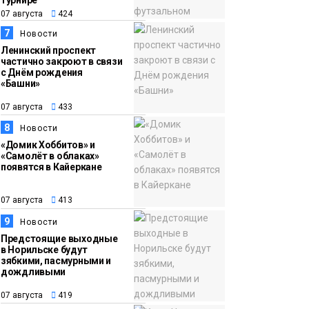
турнире
07 августа
424
7
Новости
Ленинский проспект
частично закроют в связи
с Днём рождения
«Башни»
07 августа
433
8
Новости
«Домик Хоббитов» и
«Самолёт в облаках»
появятся в Кайеркане
07 августа
413
9
Новости
Предстоящие выходные
в Норильске будут
зябкими, пасмурными и
дождливыми
07 августа
419