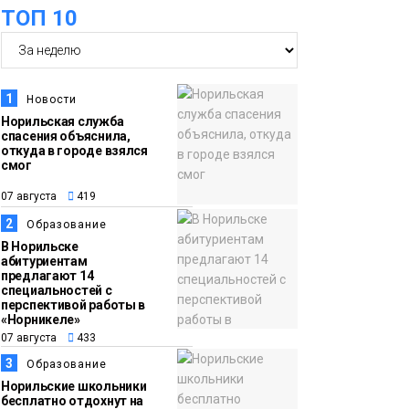
ТОП 10
футзальном турнире
Спорт
14:30
Ленинский проспект
07 августа
частично закроют в
1
Новости
связи с Днём
Норильская служба
спасения объяснила,
рождения «Башни»
Новости
откуда в городе взялся
смог
13:59
«Домик Хоббитов» и
07 августа
419
07 августа
«Самолёт в облаках»
2
Образование
появятся в Кайеркане
Новости
В Норильске
абитуриентам
предлагают 14
13:08
Предстоящие
специальностей с
перспективой работы в
07 августа
выходные в
«Норникеле»
Норильске будут
07 августа
433
зябкими, пасмурными
3
Образование
и дождливыми
Норильские школьники
Новости
бесплатно отдохнут на