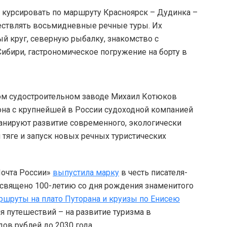
т курсировать по маршруту Красноярск – Дудинка –
ществлять восьмидневные речные туры. Их
й круг, северную рыбалку, знакомство с
ири, гастрономическое погружение на борту в
ком судостроительном заводе Михаил Котюков
она с крупнейшей в России судоходной компанией
ланируют развитие современного, экологически
 тяге и запуск новых речных туристических
Почта России»
выпустила марку
в честь писателя-
освящено 100-летию со дня рождения знаменитого
ршруты на плато Путорана и круизы по Енисею
я путешествий – на развитие туризма в
ов рублей до 2030 года.