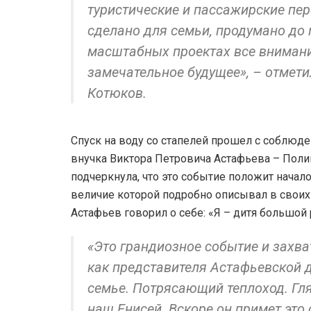
туристические и пассажирские пер
сделано для семьи, продумано до 
масштабных проектах все внимание
замечательное будущее», – отмет
Котюков.
Спуск на воду со стапелей прошел с соблюде
внучка Виктора Петровича Астафьева – Полин
подчеркнула, что это событие положит начало
величие которой подробно описывал в своих
Астафьев говорил о себе: «Я – дитя большой 
«Это грандиозное событие и захв
как представителя Астафьевской 
семье. Потрясающий теплоход. Гл
наш Енисей. Вскоре он примет это 