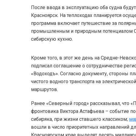
После ввода в эксплуатацию оба судна буду
Красноярск. На теплоходах планируется осу
программа включает путешествие за полярны
промышленным и природным потенциалом Сиб
сибирскую кухню.
Кроме того, в этот же день на Средне-Невс
подписал соглашение о сотрудничестве реги
«Водоходъ». Согласно документу, стороны п
чистого водного транспорта на электрической
маршрутов.
Ранее «Северный город» рассказывал, что «
фронтовика Виктора Астафьева – событие п
сибиряка, при жизни ставшего классиком;
ма
вошли в число приоритетных направлений дл
Красноярском крае выделят десять миллиард