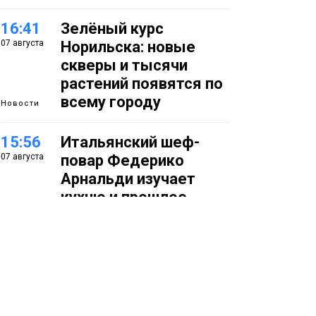
16:41
Зелёный курс
07 августа
Норильска: новые
скверы и тысячи
растений появятся по
всему городу
Новости
15:56
Итальянский шеф-
07 августа
повар Федерико
Арнальди изучает
кухню и прошлое
Норильска
Еда
15:11
Игрок ФК «Норильск»
07 августа
Артём Антошкин
помог сборной России
взять золото в