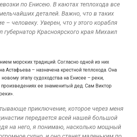
евозки по Енисею. В каютах теплохода все
мельчайших деталей. Важно, что в таких
 – человеку. Уверен, что у этого корабля
ил губернатор Красноярского края Михаил
нием морских традиций. Согласно одной из них
а Астафьева – назначена крестной теплохода. Она
 новому этапу судоходства на Енисее – реки,
 произведениях ее знаменитый дед. Сам Виктор
реки».
атывающе приключение, которое через меня
династии передается всей нашей большой
ядя на него, я понимаю, насколько мощный
огромное судно, и оно станет маленьким по