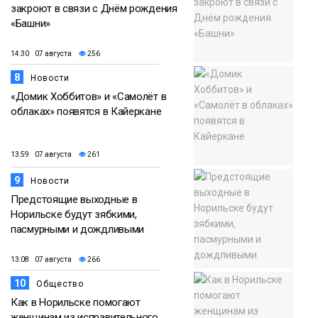
закроют в связи с Днём рождения
«Башни»
14:30 07 августа
256
8
Новости
«Домик Хоббитов» и «Самолёт в
облаках» появятся в Кайеркане
13:59 07 августа
261
9
Новости
Предстоящие выходные в
Норильске будут зябкими,
пасмурными и дождливыми
13:08 07 августа
266
10
Общество
Как в Норильске помогают
женщинам из исправительного