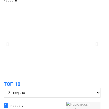
Новости
13:08
Предстоящие выходные в Норильске
будут зябкими, пасмурными и
дождливыми
Новости
12:32
Как в Норильске помогают женщинам
из исправительного центра
адаптироваться к жизни
Общество
ТОП 10
1
Новости