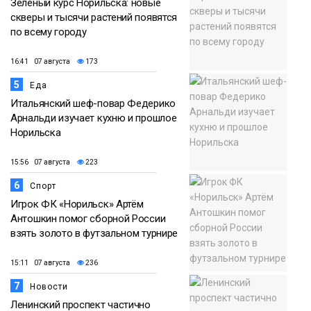
Зелёный курс Норильска: новые
скверы и тысячи растений появятся
по всему городу
16:41 07 августа
173
5
Еда
Итальянский шеф-повар Федерико
Арнальди изучает кухню и прошлое
Норильска
15:56 07 августа
223
6
Спорт
Игрок ФК «Норильск» Артём
Антошкин помог сборной России
взять золото в футзальном турнире
15:11 07 августа
236
7
Новости
Ленинский проспект частично