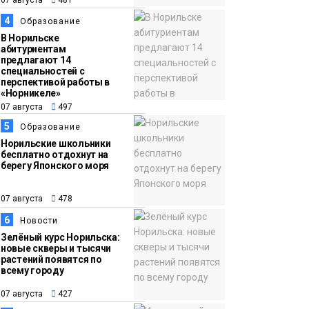
13:59
«Домик Хоббитов» и
4
Образование
07 августа
«Самолёт в облаках»
В Норильске
абитуриентам
появятся в Кайеркане
предлагают 14
Новости
специальностей с
перспективой работы в
«Норникеле»
07 августа
497
5
Образование
Норильские школьники
бесплатно отдохнут на
берегу Японского моря
07 августа
478
6
Новости
Зелёный курс Норильска:
новые скверы и тысячи
растений появятся по
всему городу
07 августа
427