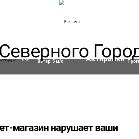
Влажность:
69
%
Акти
13
°C
Ветер:
5
м/с
Прог
нет-магазин нарушает ваши