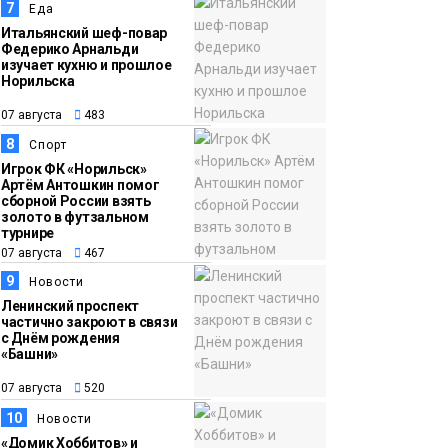
7
Еда
Итальянский шеф-повар
Федерико Арнальди
изучает кухню и прошлое
Норильска
07 августа
483
8
Спорт
Игрок ФК «Норильск»
Артём Антошкин помог
сборной России взять
золото в футзальном
турнире
07 августа
467
9
Новости
Ленинский проспект
частично закроют в связи
с Днём рождения
«Башни»
07 августа
520
10
Новости
«Домик Хоббитов» и