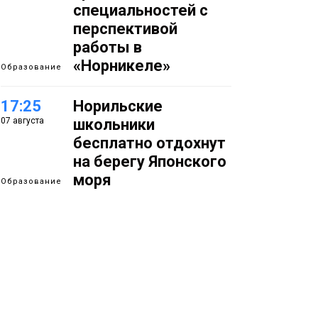
специальностей с
перспективой
работы в
«Норникеле»
Образование
17:25
Норильские
07 августа
школьники
бесплатно отдохнут
на берегу Японского
моря
Образование
16:41
Зелёный курс
07 августа
Норильска: новые
скверы и тысячи
растений появятся по
всему городу
Новости