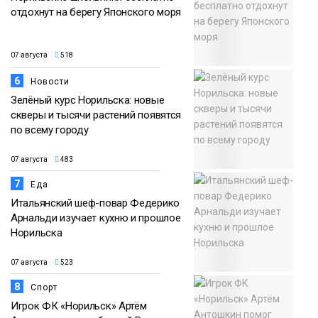
отдохнут на берегу Японского моря
07 августа
518
6
Новости
Зелёный курс Норильска: новые
скверы и тысячи растений появятся
по всему городу
07 августа
483
7
Еда
Итальянский шеф-повар Федерико
Арнальди изучает кухню и прошлое
Норильска
07 августа
523
8
Спорт
Игрок ФК «Норильск» Артём