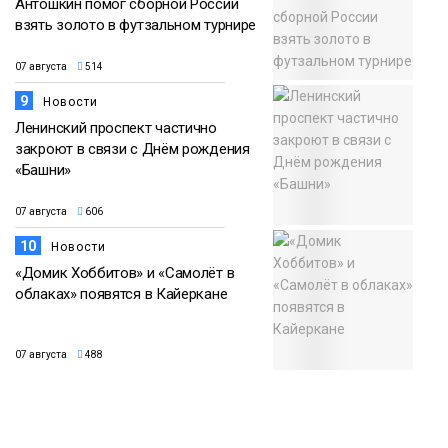
Антошкин помог сборной России
взять золото в футзальном турнире
07 августа
514
9
Новости
Ленинский проспект частично
закроют в связи с Днём рождения
«Башни»
07 августа
606
10
Новости
«Домик Хоббитов» и «Самолёт в
облаках» появятся в Кайеркане
07 августа
488