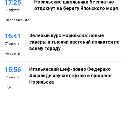
17:25
Норильские школьники бесплатно
отдохнут на берегу Японского моря
07 августа
Образование
16:41
Зелёный курс Норильска: новые
скверы и тысячи растений появятся по
07 августа
всему городу
Новости
15:56
Итальянский шеф-повар Федерико
Арнальди изучает кухню и прошлое
07 августа
Норильска
Еда
15:11
Игрок ФК «Норильск» Артём Антошкин
помог сборной России взять золото в
07 августа
футзальном турнире
Спорт