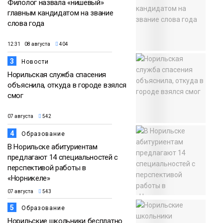
Филолог назвала «нишевый»
главным кандидатом на звание
слова года
12:31 08 августа
404
3
Новости
Норильская служба спасения
объяснила, откуда в городе взялся
смог
07 августа
542
4
Образование
В Норильске абитуриентам
предлагают 14 специальностей с
перспективой работы в
«Норникеле»
07 августа
543
5
Образование
Норильские школьники бесплатно