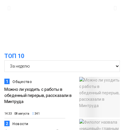
14:30
Ленинский проспект частично закроют
в связи с Днём рождения «Башни»
07 августа
Новости
13:59
«Домик Хоббитов» и «Самолёт в
облаках» появятся в Кайеркане
07 августа
ТОП 10
Новости
1
Общество
Можно ли уходить с работы в
обеденный перерыв, рассказали в
Минтруда
14:33 08 августа
341
2
Новости