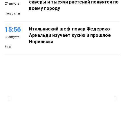
скверы и тысячи растений появятся по
07 августа
всему городу
Новости
15:56
Итальянский шеф-повар Федерико
Арнальди изучает кухню и прошлое
07 августа
Норильска
Еда
15:11
Игрок ФК «Норильск» Артём Антошкин
помог сборной России взять золото в
07 августа
футзальном турнире
Спорт
14:30
Ленинский проспект частично закроют
в связи с Днём рождения «Башни»
07 августа
Новости
13:59
«Домик Хоббитов» и «Самолёт в