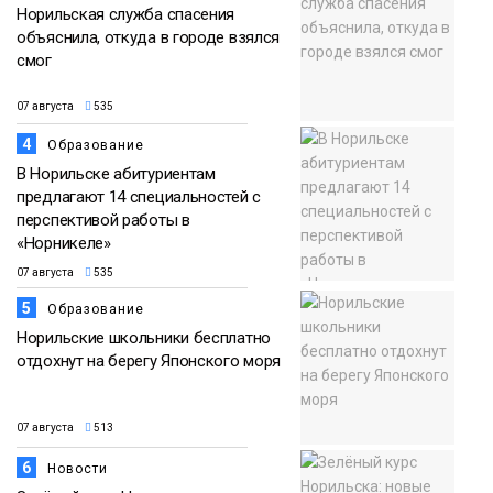
Норильская служба спасения
объяснила, откуда в городе взялся
смог
07 августа
535
4
Образование
В Норильске абитуриентам
предлагают 14 специальностей с
перспективой работы в
«Норникеле»
07 августа
535
5
Образование
Норильские школьники бесплатно
отдохнут на берегу Японского моря
07 августа
513
6
Новости