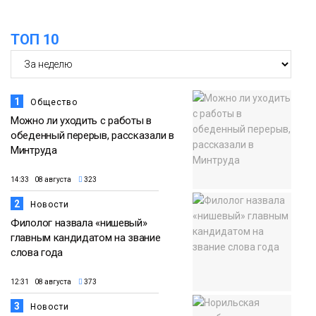
облаках» появятся в Кайеркане
07 августа
ТОП 10
Новости
1
Общество
Можно ли уходить с работы в
обеденный перерыв, рассказали в
Минтруда
14:33 08 августа
323
2
Новости
Филолог назвала «нишевый»
главным кандидатом на звание
слова года
12:31 08 августа
373
3
Новости