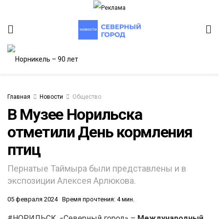
Главная
Новости
Общество
В Музее Норильска
отметили День кормления
ИТЕТ
птиц
Пернатые Таймыра были представлены и в
экспозиции Алексея Арлюкова.
05 февраля 2024
Время прочтения: 4 мин.
#НОРИЛЬСК. «Северный город» –
Международный