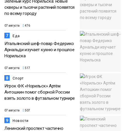
Зелёный курс Норильска: новые
скверы и тысячи растений появятся
по всему городу
07 августа
476
7
Еда
Итальянский шеф-повар Федерико
Арнальди изучает кухню и прошлое
Норильска
07 августа
517
8
Спорт
Игрок ФК «Норильск» Артём
Антошкин помог сборной России
взять золото в футзальном турнире
07 августа
507
9
Новости
Ленинский проспект частично