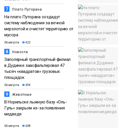
7
Плато Путорана
На плато Путорана создадут
систему наблюдения за вечной
мерзлотой и очистят территорию от
мусора
06 августа
422
8
Новости
Заполярный транспортный филиал
в Дудинке заасфальтировал 47
тысяч «квадратов» грузовых
площадок
06 августа
394
9
Животные
В Норильске лыжную базу «Оль-
Гуль» закрыли из-за появления
медведя
06 августа
638