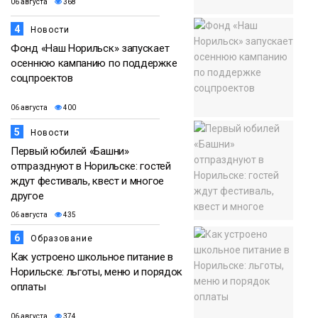
06 августа
368
4
Новости
Фонд «Наш Норильск» запускает
осеннюю кампанию по поддержке
соцпроектов
06 августа
400
5
Новости
Первый юбилей «Башни»
отпразднуют в Норильске: гостей
ждут фестиваль, квест и многое
другое
06 августа
435
6
Образование
Как устроено школьное питание в
Норильске: льготы, меню и порядок
оплаты
06 августа
374