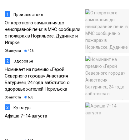
норильчане
Проекты
1
Происшествия
Медиакомпании
От короткого замыкания до
неисправной печи: в МЧС сообщили
о пожарах в Норильске, Дудинке и
Игарке
06 августа
426
2
Здоровье
Номинант на премию «Герой
Северного города» Анастасия
Батуринец 24 года заботится о
здоровье жителей Норильска
06 августа
638
3
Культура
Афиша 7–14 августа