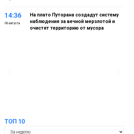
14:36
На плато Путорана создадут систему
наблюдения за вечной мерзлотой и
06 августа
очистят территорию от мусора
Плато
Путорана
13:47
Заполярный транспортный филиал в
Дудинке заасфальтировал 47 тысяч
06 августа
«квадратов» грузовых площадок
Новости
13:10
В Норильске лыжную базу «Оль-Гуль»
закрыли из-за появления медведя
06 августа
Животные
ТОП 10
12:25
Барнаул обошёл Красноярск в
списке городов, откуда приехали
06 августа