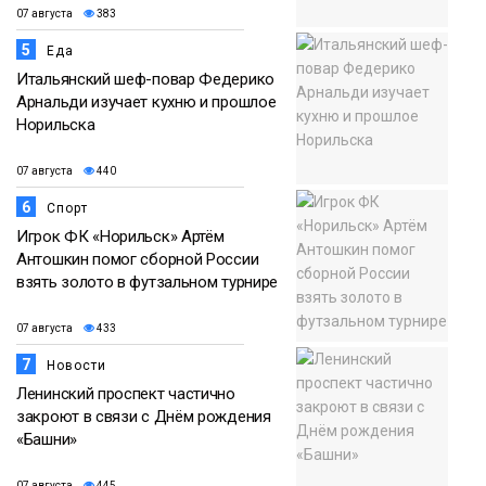
07 августа
383
5
Еда
Итальянский шеф-повар Федерико
Арнальди изучает кухню и прошлое
Норильска
07 августа
440
6
Спорт
Игрок ФК «Норильск» Артём
Антошкин помог сборной России
взять золото в футзальном турнире
07 августа
433
7
Новости
Ленинский проспект частично
закроют в связи с Днём рождения
«Башни»
07 августа
445