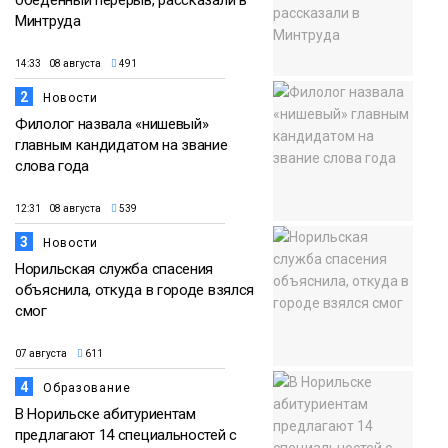
обеденный перерыв, рассказали в
Минтруда
14:33 08 августа
491
2
Новости
Филолог назвала «нишевый»
главным кандидатом на звание
слова года
12:31 08 августа
539
3
Новости
Норильская служба спасения
объяснила, откуда в городе взялся
смог
07 августа
611
4
Образование
В Норильске абитуриентам
предлагают 14 специальностей с