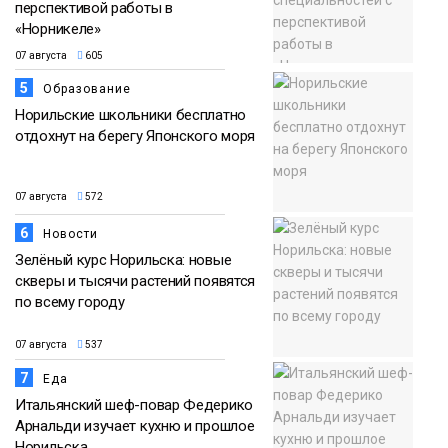
перспективой работы в
«Норникеле»
07 августа
605
5
Образование
Норильские школьники бесплатно
отдохнут на берегу Японского моря
07 августа
572
6
Новости
Зелёный курс Норильска: новые
скверы и тысячи растений появятся
по всему городу
07 августа
537
7
Еда
Итальянский шеф-повар Федерико
Арнальди изучает кухню и прошлое
Норильска