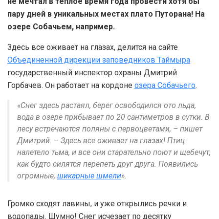
не мечтал в теплое время года провести хотя бы
пару дней в уникальных местах плато Путорана! На
озере Собачьем, например.
Здесь все оживает на глазах, делится на сайте
Объединенной дирекции заповедников Таймыра
государственный инспектор охраны Дмитрий
Горбачев. Он работает на кордоне
озера Собачьего
.
«Снег здесь растаял, берег освободился ото льда,
вода в озере прибывает по 20 сантиметров в сутки. В
лесу встречаются поляны с первоцветами, – пишет
Дмитрий. – Здесь все оживает на глазах! Птиц
налетело тьма, и все они старательно поют и щебечут,
как будто силятся перепеть друг друга. Появились
огромные,
шикарные шмели
».
Громко сходят лавины, и уже открылись речки и
водопады. Шумно! Снег исчезает по десятку