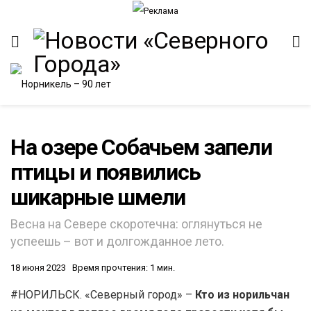
На озере Собачьем запели
птицы и появились
ИТЕТ
шикарные шмели
Весна на Севере скоротечна: оглянуться не
успеешь – вот и долгожданное лето.
18 июня 2023
Время прочтения: 1 мин.
#НОРИЛЬСК. «Северный город» –
Кто из норильчан