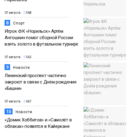
07 августа
568
8
Спорт
Игрок ФК «Норильск» Артём
Антошкин помог сборной России
взять золото в футзальном турнире
07 августа
562
9
Новости
Ленинский проспект частично
закроют в связи с Днём рождения
«Башни»
07 августа
667
10
Новости
«Домик Хоббитов» и «Самолёт в
облаках» появятся в Кайеркане