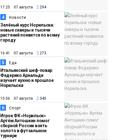
исправительного
17:25 07 августа
294
центра адаптироваться
к жизни
4
Новости
Общество
Зелёный курс Норильска:
новые скверы и тысячи
растений появятся по всему
городу
16:41 07 августа
273
5
Еда
Итальянский шеф-повар
Федерико Арнальди
изучает кухню и прошлое
Норильска
15:56 07 августа
345
6
Спорт
Игрок ФК «Норильск»
Артём Антошкин помог
сборной России взять
золото в футзальном
турнире