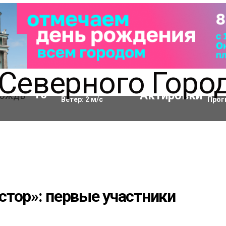
Влажность:
98
%
Акти
10
°C
Ветер:
2
м/с
Прог
стор»: первые участники