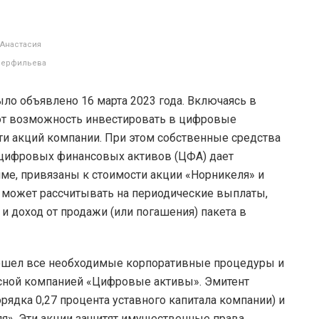
Анастасия
Перфильева
ло объявлено 16 марта 2023 года. Включаясь в
ют возможность инвестировать в цифровые
и акций компании. При этом собственные средства
у цифровых финансовых активов (ЦФА) дает
ме, привязаны к стоимости акции «Норникеля» и
к может рассчитывать на периодические выплаты,
 доход от продажи (или погашения) пакета в
ошел все необходимые корпоративные процедуры и
сной компанией «Цифровые активы». Эмитент
орядка 0,27 процента уставного капитала компании) и
я». Эти акции защитят имущественные права