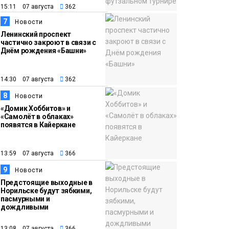
15:11 07 августа
362
7
Новости
Ленинский проспект
частично закроют в связи с
Днём рождения «Башни»
14:30 07 августа
362
8
Новости
«Домик Хоббитов» и
«Самолёт в облаках»
появятся в Кайеркане
13:59 07 августа
366
9
Новости
Предстоящие выходные в
Норильске будут зябкими,
пасмурными и
дождливыми
13:08 07 августа
366