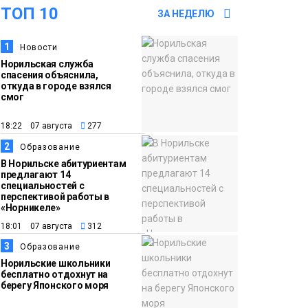
ТОП 10
частично закроют в
ЗА НЕДЕЛЮ
связи с Днём рождения
1
Новости
«Башни»
Новости
Норильская служба
спасения объяснила,
откуда в городе взялся
13:59
«Домик Хоббитов» и
смог
«Самолёт в облаках»
появятся в Кайеркане
18:22 07 августа
277
Новости
2
Образование
13:08
Предстоящие
В Норильске абитуриентам
предлагают 14
выходные в Норильске
специальностей с
перспективой работы в
будут зябкими,
«Норникеле»
пасмурными и
18:01 07 августа
312
дождливыми
Новости
3
Образование
Норильские школьники
12:32
Как в Норильске
бесплатно отдохнут на
берегу Японского моря
помогают женщинам из