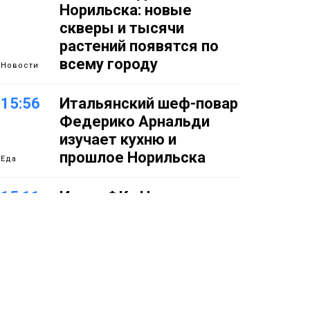
Норильска: новые
скверы и тысячи
растений появятся по
всему городу
Новости
15:56
Итальянский шеф-повар
Федерико Арнальди
изучает кухню и
прошлое Норильска
Еда
15:11
Игрок ФК «Норильск»
Артём Антошкин помог
сборной России взять
золото в футзальном
турнире
Спорт
14:30
Ленинский проспект