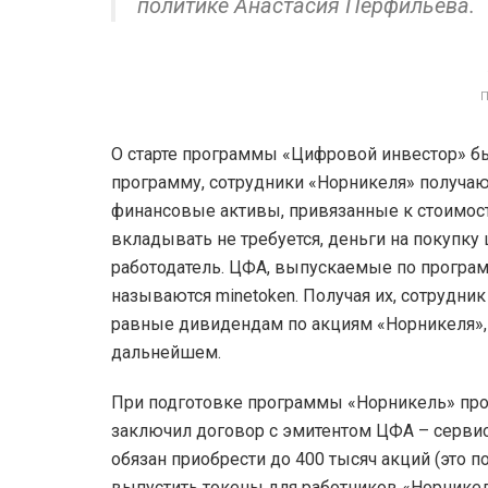
политике Анастасия Перфильева.
О старте программы «Цифровой инвестор» бы
программу, сотрудники «Норникеля» получа
финансовые активы, привязанные к стоимост
вкладывать не требуется, деньги на покупк
работодатель. ЦФА, выпускаемые по програм
называются minetoken. Получая их, сотрудни
равные дивидендам по акциям «Норникеля», и
дальнейшем.
При подготовке программы «Норникель» пр
заключил договор с эмитентом ЦФА – серви
обязан приобрести до 400 тысяч акций (это п
выпустить токены для работников «Норникел