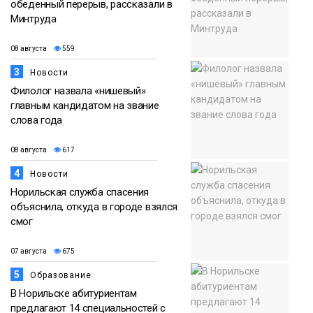
обеденный перерыв, рассказали в
Минтруда
08 августа
559
3
Новости
Филолог назвала «нишевый»
главным кандидатом на звание
слова года
08 августа
617
4
Новости
Норильская служба спасения
объяснила, откуда в городе взялся
смог
07 августа
675
5
Образование
В Норильске абитуриентам
предлагают 14 специальностей с