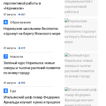
перспективой работы в
«Норникеле»
07 августа
661
6
Образование
Норильские школьники бесплатно
отдохнут на берегу Японского моря
07 августа
619
7
Новости
Зелёный курс Норильска: новые
скверы и тысячи растений появятся
по всему городу
07 августа
595
8
Еда
Итальянский шеф-повар Федерико
Арнальди изучает кухню и прошлое