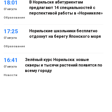
18:01
В Норильске абитуриентам
предлагают 14 специальностей с
07 августа
перспективой работы в «Норникеле»
Образование
17:25
Норильские школьники бесплатно
отдохнут на берегу Японского моря
07 августа
Образование
16:41
Зелёный курс Норильска: новые
скверы и тысячи растений появятся по
07 августа
всему городу
Новости
15:56
Итальянский шеф-повар Федерико
Арнальди изучает кухню и прошлое
07 августа
Норильска
Еда