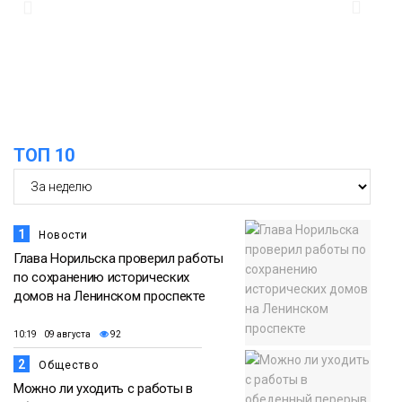
15:11
Игрок ФК «Норильск» Артём Антошкин
помог сборной России взять золото в
07 августа
футзальном турнире
Спорт
14:30
Ленинский проспект частично закроют
в связи с Днём рождения «Башни»
07 августа
ТОП 10
Новости
1
Новости
Глава Норильска проверил работы
по сохранению исторических
домов на Ленинском проспекте
10:19 09 августа
92
2
Общество
Можно ли уходить с работы в