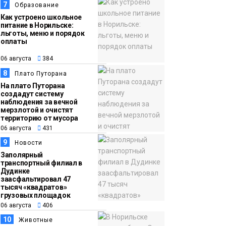
7
Образование
Как устроено школьное
питание в Норильске:
льготы, меню и порядок
оплаты
06 августа
384
8
Плато Путорана
На плато Путорана
создадут систему
наблюдения за вечной
мерзлотой и очистят
территорию от мусора
06 августа
431
9
Новости
Заполярный
транспортный филиал в
Дудинке
заасфальтировал 47
тысяч «квадратов»
грузовых площадок
06 августа
406
10
Животные