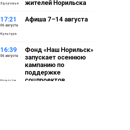
жителей Норильска
Здоровье
17:21
Афиша 7–14 августа
06 августа
Культура
16:39
Фонд «Наш Норильск»
06 августа
запускает осеннюю
кампанию по
поддержке
соцпроектов
Новости
15:57
Первый юбилей
06 августа
«Башни» отпразднуют
в Норильске: гостей
ждут фестиваль,
квест и многое другое
Новости