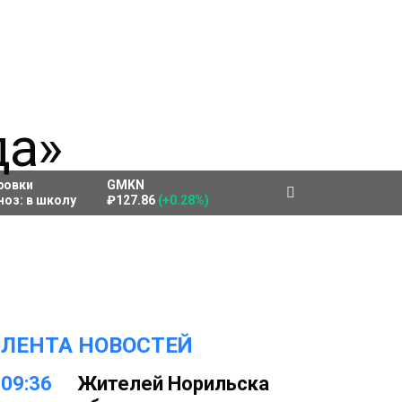
ровки
GMKN
ноз:
в школу
₽127.86
(+0.28%)
ЛЕНТА НОВОСТЕЙ
09:36
Жителей Норильска