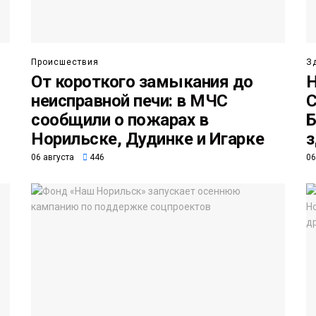
Происшествия
З
От короткого замыкания до
Н
неисправной печи: в МЧС
С
сообщили о пожарах в
Б
Норильске, Дудинке и Игарке
з
06 августа
446
06