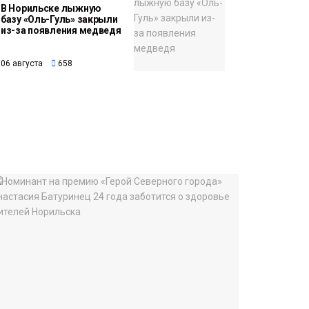
В Норильске лыжную
базу «Оль-Гуль» закрыли
из-за появления медведя
06 августа
658