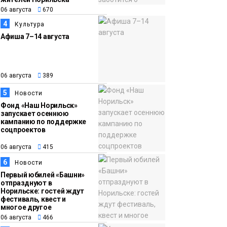
тысяч «квадратов»
06 августа
670
грузовых площадок
4
Культура
Новости
Афиша 7–14 августа
13:10
В Норильске лыжную
06 августа
базу «Оль-Гуль»
06 августа
389
закрыли из-за
появления медведя
5
Новости
Животные
Фонд «Наш Норильск»
запускает осеннюю
кампанию по поддержке
соцпроектов
06 августа
415
6
Новости
Первый юбилей «Башни»
отпразднуют в
Норильске: гостей ждут
фестиваль, квест и
многое другое
06 августа
466