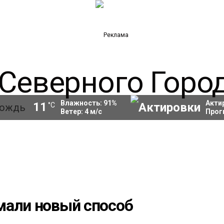
Влажность:
91
%
Акти
11
°C
Ветер:
4
м/с
Прог
мали новый способ