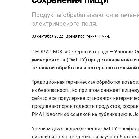
53)
Продукты обрабатываются в течен
электрического поля.
558)
30 сентября 2022
Время прочтения: 1 мин.
#НОРИЛЬСК. «Северный город» –
Ученые Ом
университета (ОмГТУ) представили новый 
тепловой обработки и потерь питательной 
Традиционная термическая обработка позвол
их безопасность, но при этом снижает пищев
сейчас все популярнее становятся нетермич
продлевают срок годности продуктов, сохран
РИА Новости со ссылкой на публикацию в Journ
Ученым двух подразделений ОмГТУ – кафедр
питания и товароведение» и научно-образова