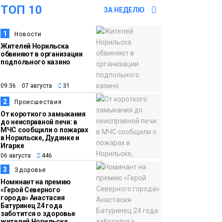
ТОП 10
ЗА НЕДЕЛЮ
15:15
Как устроено
06 августа
школьное питание в
1
Новости
Жителей Норильска
Норильске: льготы,
обвиняют в организации
меню и порядок
подпольного казино
оплаты
Образование
09:36 07 августа
31
14:36
На плато Путорана
2
Происшествия
06 августа
создадут систему
От короткого замыкания
до неисправной печи: в
наблюдения за вечной
МЧС сообщили о пожарах
в Норильске, Дудинке и
мерзлотой и очистят
Плато
Игарке
территорию от мусора
Путорана
06 августа
446
3
Здоровье
13:47
Заполярный
Номинант на премию
«Герой Северного
06 августа
транспортный филиал
города» Анастасия
Батуринец 24 года
в Дудинке
заботится о здоровье
заасфальтировал 47
жителей Норильска