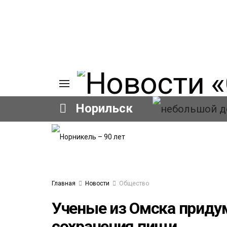
Норильск
ИЯ
А
Ы
А
ОВАНИЕ
Главная
Новости
Общество
ЛОВ
Ученые из Омска приду
сохранения пищи