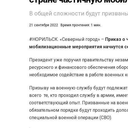
В общей сложности будут призваны
21 сентября 2022
Время прочтения: 1 мин.
#НОРИЛЬСК. «Северный город» –
Приказ о
мобилизационные мероприятия начнутся се
53)
558)
Президент уже поручил правительству незам
ресурсного и финансового обеспечения оборо
необходимое содействие в работе военных к
Призыву на военную службу будут подлежать
всего те, кто проходил службу в армии, им
соответствующий опыт. Призванные на военн
обязательном порядке будут проходить допо
специальной военной операции (СВО).