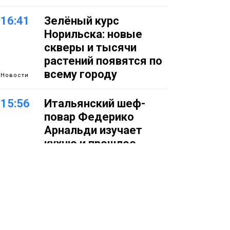
16:41
Зелёный курс
Норильска: новые
скверы и тысячи
растений появятся по
всему городу
Новости
15:56
Итальянский шеф-
повар Федерико
Арнальди изучает
кухню и прошлое
Норильска
Еда
15:11
Игрок ФК «Норильск»
Артём Антошкин
помог сборной России
взять золото в