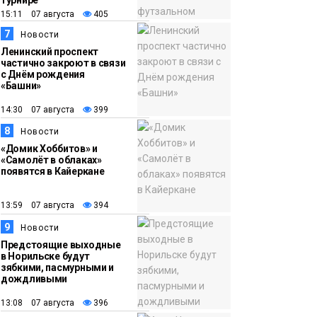
турнире
15:11 07 августа
405
7
Новости
Ленинский проспект
частично закроют в связи
с Днём рождения
«Башни»
14:30 07 августа
399
8
Новости
«Домик Хоббитов» и
«Самолёт в облаках»
появятся в Кайеркане
13:59 07 августа
394
9
Новости
Предстоящие выходные
в Норильске будут
зябкими, пасмурными и
дождливыми
13:08 07 августа
396