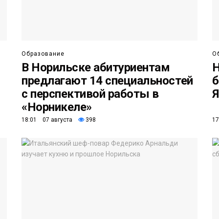
Образование
О
В Норильске абитуриентам
Н
предлагают 14 специальностей
б
с перспективой работы в
Я
«Норникеле»
18:01 07 августа
398
17