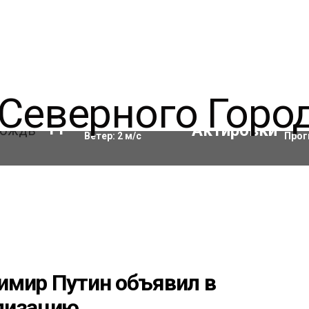
Влажность:
97
%
Акти
11
°C
Ветер:
2
м/с
Прог
имир Путин объявил в
лизацию