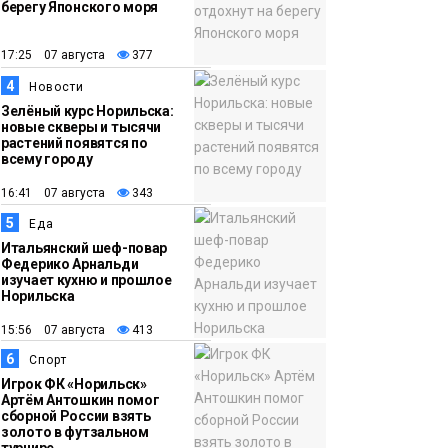
берегу Японского моря
12:32
Как в Норильске
помогают женщинам
17:25 07 августа
377
из исправительного
4
Новости
центра
Зелёный курс Норильска:
новые скверы и тысячи
адаптироваться к
растений появятся по
жизни
всему городу
Общество
16:41 07 августа
343
5
Еда
Итальянский шеф-повар
Федерико Арнальди
изучает кухню и прошлое
Норильска
15:56 07 августа
413
6
Спорт
Игрок ФК «Норильск»
Артём Антошкин помог
сборной России взять
золото в футзальном