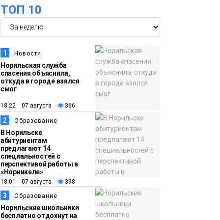
ТОП 10
футзальном турнире
Спорт
14:30
Ленинский проспект
частично закроют в
1
Новости
связи с Днём
Норильская служба
спасения объяснила,
рождения «Башни»
Новости
откуда в городе взялся
смог
13:59
«Домик Хоббитов» и
18:22 07 августа
366
«Самолёт в облаках»
2
Образование
появятся в Кайеркане
Новости
В Норильске
абитуриентам
предлагают 14
13:08
Предстоящие
специальностей с
перспективой работы в
выходные в
«Норникеле»
Норильске будут
18:01 07 августа
398
зябкими, пасмурными
3
Образование
и дождливыми
Норильские школьники
Новости
бесплатно отдохнут на