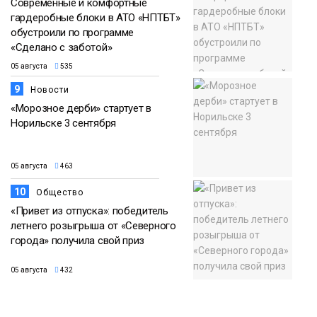
Современные и комфортные
гардеробные блоки в АТО «НПТБТ»
обустроили по программе
«Сделано с заботой»
05 августа
535
9
Новости
«Морозное дерби» стартует в
Норильске 3 сентября
05 августа
463
10
Общество
«Привет из отпуска»: победитель
летнего розыгрыша от «Северного
города» получила свой приз
05 августа
432