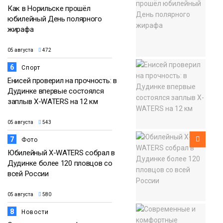
Как в Норильске прошёл
юбилейный День полярного
жирафа
05 августа
472
6
Спорт
Енисей проверил на прочность: в
Дудинке впервые состоялся
заплыв X-WATERS на 12 км
05 августа
543
7
Фото
Юбилейный X-WATERS собрал в
Дудинке более 120 пловцов со
всей России
05 августа
580
8
Новости