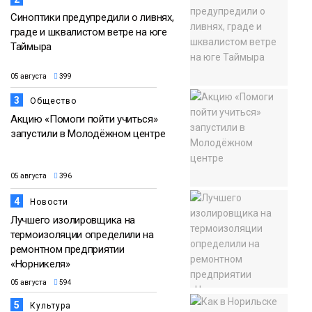
Синоптики предупредили о ливнях,
граде и шквалистом ветре на юге
Таймыра
05 августа
399
3
Общество
Акцию «Помоги пойти учиться»
запустили в Молодёжном центре
05 августа
396
4
Новости
Лучшего изолировщика на
термоизоляции определили на
ремонтном предприятии
«Норникеля»
05 августа
594
5
Культура