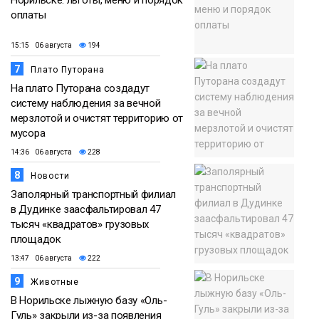
Норильске: льготы, меню и порядок
оплаты
15:15 06 августа
194
7
Плато Путорана
На плато Путорана создадут
систему наблюдения за вечной
мерзлотой и очистят территорию от
мусора
14:36 06 августа
228
8
Новости
Заполярный транспортный филиал
в Дудинке заасфальтировал 47
тысяч «квадратов» грузовых
площадок
13:47 06 августа
222
9
Животные
В Норильске лыжную базу «Оль-
Гуль» закрыли из-за появления