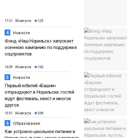
17:21 06 августа
125
4
Новости
Фонд «Наш Норильск» запускает
осеннюю кампанию по поддержке
соцпроектов
16:39 06 августа
162
5
Новости
Первый юбилей «Башни»
отпразднуют в Норильске: гостей
ждут фестиваль, квест и многое
другое
15:57 06 августа
209
6
Образование
Как устроено школьное питание в