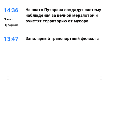
14:36
На плато Путорана создадут систему
наблюдения за вечной мерзлотой и
Плато
очистят территорию от мусора
Путорана
13:47
Заполярный транспортный филиал в
Дудинке заасфальтировал 47 тысяч
«квадратов» грузовых площадок
Новости
13:10
В Норильске лыжную базу «Оль-Гуль»
закрыли из-за появления медведя
Животные
12:25
Барнаул обошёл Красноярск в
списке городов, откуда приехали
Проекты
норильчане
Медиакомпании