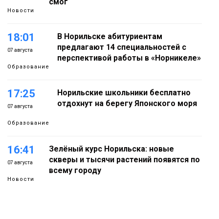
смог
Новости
18:01
В Норильске абитуриентам
предлагают 14 специальностей с
07 августа
перспективой работы в «Норникеле»
Образование
17:25
Норильские школьники бесплатно
отдохнут на берегу Японского моря
07 августа
Образование
16:41
Зелёный курс Норильска: новые
скверы и тысячи растений появятся по
07 августа
всему городу
Новости
15:56
Итальянский шеф-повар Федерико
Арнальди изучает кухню и прошлое
07 августа