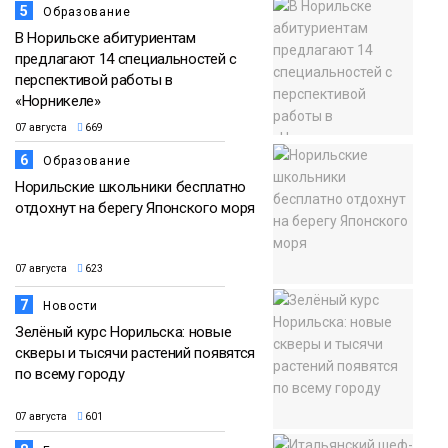
5
Образование
В Норильске абитуриентам
предлагают 14 специальностей с
перспективой работы в
«Норникеле»
07 августа
669
6
Образование
Норильские школьники бесплатно
отдохнут на берегу Японского моря
07 августа
623
7
Новости
Зелёный курс Норильска: новые
скверы и тысячи растений появятся
по всему городу
07 августа
601