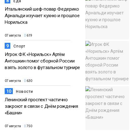
8
Еда
Итальянский шеф-повар Федерико
Арнальди изучает кухню и прошлое
Норильска
07 августа
619
9
Спорт
Игрок ФК «Норильск» Артём
Антошкин помог сборной России
взять золото в футзальном турнире
07 августа
630
10
Новости
Ленинский проспект частично
закроют в связи с Днём рождения
«Башни»
07 августа
750