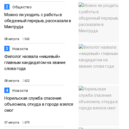
2
Общество
Можно ли уходить с работы в
обеденный перерыв, рассказали в
Минтруда
08 августа
565
3
Новости
Филолог назвала «нишевый»
главным кандидатом на звание
слова года
08 августа
622
4
Новости
Норильская служба спасения
объяснила, откуда в городе взялся
смог
07 августа
679