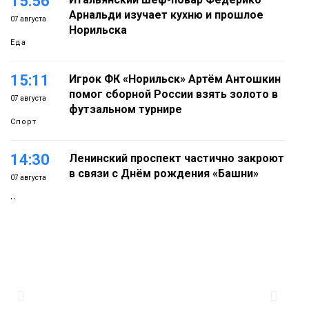
15:56
Арнальди изучает кухню и прошлое
07 августа
Норильска
Еда
15:11
Игрок ФК «Норильск» Артём Антошкин
помог сборной России взять золото в
07 августа
футзальном турнире
Спорт
14:30
Ленинский проспект частично закроют
в связи с Днём рождения «Башни»
07 августа
Новости
13:59
«Домик Хоббитов» и «Самолёт в
облаках» появятся в Кайеркане
07 августа
Новости