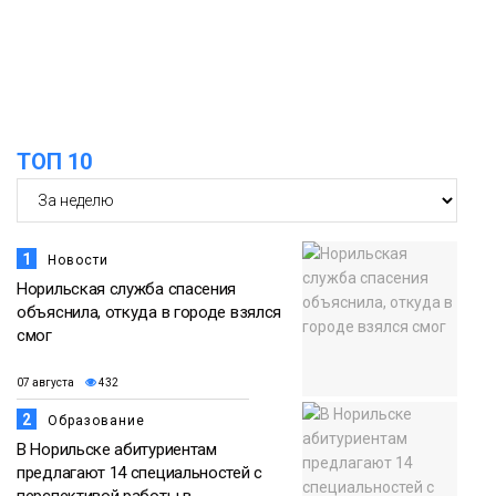
13:08
Предстоящие выходные в Норильске
будут зябкими, пасмурными и
07 августа
дождливыми
Новости
12:32
Как в Норильске помогают женщинам
ТОП 10
из исправительного центра
07 августа
адаптироваться к жизни
Общество
1
Новости
Норильская служба спасения
объяснила, откуда в городе взялся
смог
07 августа
432
2
Образование
В Норильске абитуриентам
предлагают 14 специальностей с