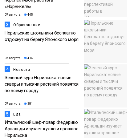
перспективой работы в
«Норникеле»
07 августа
445
3
Образование
Норильские школьники бесплатно
отдохнут на берегу Японского моря
07 августа
414
4
Новости
Зелёный курс Норильска: новые
скверы и тысячи растений появятся
по всему городу
07 августа
381
5
Еда
Итальянский шеф-повар Федерико
Арнальди изучает кухню и прошлое
Норильска