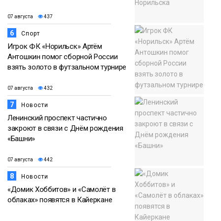
07 августа
437
6
Спорт
Игрок ФК «Норильск» Артём
Антошкин помог сборной России
взять золото в футзальном турнире
07 августа
432
7
Новости
Ленинский проспект частично
закроют в связи с Днём рождения
«Башни»
07 августа
442
8
Новости
«Домик Хоббитов» и «Самолёт в
облаках» появятся в Кайеркане