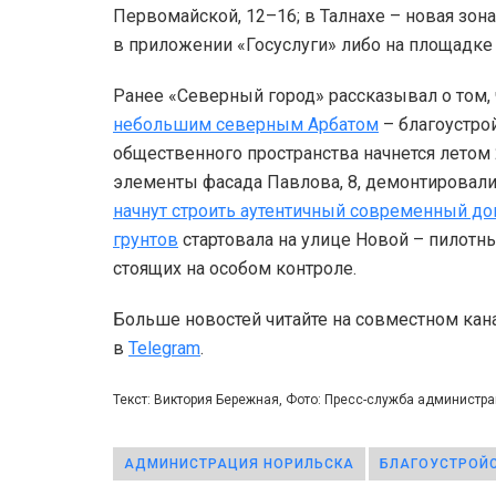
Первомайской, 12–16; в Талнахе – новая зон
в приложении «Госуслуги» либо на площадк
Ранее «Северный город» рассказывал о том, 
небольшим северным Арбатом
– благоустро
общественного пространства начнется летом 
элементы фасада Павлова, 8, демонтировали 
начнут строить аутентичный современный д
грунтов
стартовала на улице Новой – пилотны
стоящих на особом контроле.
Больше новостей читайте на совместном кан
в
Telegram
.
Текст: Виктория Бережная, Фото: Пресс-служба администр
АДМИНИСТРАЦИЯ НОРИЛЬСКА
БЛАГОУСТРОЙ