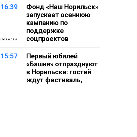
16:39
Фонд «Наш Норильск»
запускает осеннюю
кампанию по
поддержке
соцпроектов
Новости
15:57
Первый юбилей
«Башни» отпразднуют
в Норильске: гостей
ждут фестиваль,
квест и многое другое
Новости
15:15
Как устроено
школьное питание в
Норильске: льготы,
меню и порядок