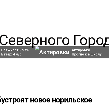
Влажность:
97
%
Актировки
Ветер:
4
м/с
Прогноз:
в школу
бустроят новое норильское