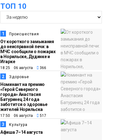
оплаты
Образование
ТОП 10
14:36
На плато Путорана
создадут систему
наблюдения за вечной
1
Происшествия
мерзлотой и очистят
От короткого замыкания
Плато
до неисправной печи: в
территорию от мусора
Путорана
МЧС сообщили о пожарах
в Норильске, Дудинке и
Игарке
13:47
Заполярный
18:25 06 августа
366
транспортный филиал
2
Здоровье
в Дудинке
Номинант на премию
«Герой Северного
заасфальтировал 47
города» Анастасия
Батуринец 24 года
тысяч «квадратов»
заботится о здоровье
грузовых площадок
жителей Норильска
Новости
17:50 06 августа
517
3
Культура
13:10
В Норильске лыжную
Афиша 7–14 августа
базу «Оль-Гуль»