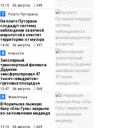
15:15 06 августа
349
7
Плато Путорана
На плато Путорана
создадут систему
наблюдения за вечной
мерзлотой и очистят
территорию от мусора
14:36 06 августа
397
8
Новости
Заполярный
транспортный филиал в
Дудинке
заасфальтировал 47
тысяч «квадратов»
грузовых площадок
13:47 06 августа
368
9
Животные
В Норильске лыжную
базу «Оль-Гуль» закрыли
из-за появления медведя
13:10 06 августа
609