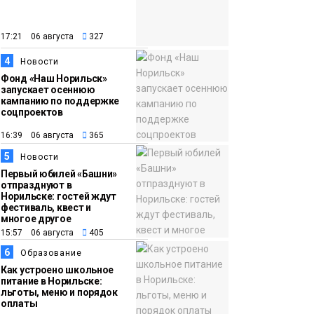
закрыли из-за
появления медведя
Животные
17:21 06 августа
327
4
12:25
Барнаул обошёл
Новости
Фонд «Наш Норильск»
Красноярск в
запускает осеннюю
списке городов,
кампанию по поддержке
соцпроектов
откуда приехали
Проекты
норильчане
16:39 06 августа
365
Медиакомпании
5
Новости
Первый юбилей «Башни»
отпразднуют в
Норильске: гостей ждут
фестиваль, квест и
многое другое
15:57 06 августа
405
6
Образование
Как устроено школьное
питание в Норильске:
льготы, меню и порядок
оплаты