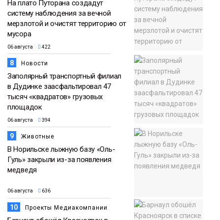
На плато Путорана создадут
систему наблюдения за вечной
мерзлотой и очистят территорию от
мусора
06 августа
422
8
Новости
Заполярный транспортный филиал
в Дудинке заасфальтировал 47
тысяч «квадратов» грузовых
площадок
06 августа
394
9
Животные
В Норильске лыжную базу «Оль-
Гуль» закрыли из-за появления
медведя
06 августа
636
10
Проекты Медиакомпании