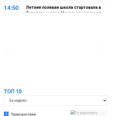
14:50
Летняя полевая школа стартовала в
Заполярье: как в Норильске изучают
27 июля
вечную мерзлоту
Наука
18:05
Автопарк АТО «ЦАТК» ЗФ «Норникеля»
пополнился новой техникой для
23 июля
работы в условиях Заполярья
Фото
18:00
Пожарный кроссфит стал одним из
самых зрелищных событий
21 июля
праздничных выходных в Норильске
Фото
ТОП 10
18:30
Заполярное лето в разгаре: Норильск
прогрелся до 29 градусов
20 июля
Фото
1
Происшествия