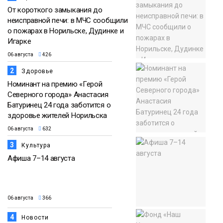
От короткого замыкания до
неисправной печи: в МЧС сообщили
о пожарах в Норильске, Дудинке и
Игарке
06 августа
426
2
Здоровье
Номинант на премию «Герой
Северного города» Анастасия
Батуринец 24 года заботится о
здоровье жителей Норильска
06 августа
632
3
Культура
Афиша 7–14 августа
06 августа
366
4
Новости