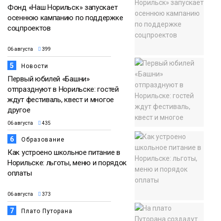
Фонд «Наш Норильск» запускает
осеннюю кампанию по поддержке
соцпроектов
06 августа
399
5
Новости
Первый юбилей «Башни»
отпразднуют в Норильске: гостей
ждут фестиваль, квест и многое
другое
06 августа
435
6
Образование
Как устроено школьное питание в
Норильске: льготы, меню и порядок
оплаты
06 августа
373
7
Плато Путорана