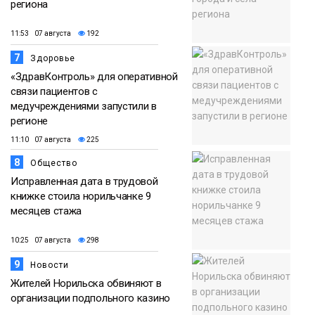
региона
11:53 07 августа
192
7
Здоровье
«ЗдравКонтроль» для оперативной
связи пациентов с
медучреждениями запустили в
регионе
11:10 07 августа
225
8
Общество
Исправленная дата в трудовой
книжке стоила норильчанке 9
месяцев стажа
10:25 07 августа
298
9
Новости
Жителей Норильска обвиняют в
организации подпольного казино