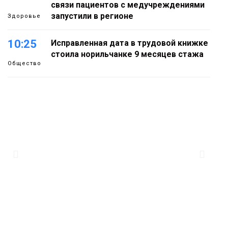
связи пациентов с медучреждениями
запустили в регионе
Здоровье
10:25
Исправленная дата в трудовой книжке
стоила норильчанке 9 месяцев стажа
Общество
09:36
Жителей Норильска обвиняют в
организации подпольного казино
Новости
18:25
От короткого замыкания до
неисправной печи: в МЧС сообщили
06 августа
о пожарах в Норильске, Дудинке и
Игарке
Происшествия