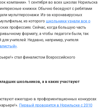
рок компании». 1 сентября во всех школах Норильска
 интересные книжки. Обычно беседуют с ребятами
едали мультперсонажи. Из-за коронавирусных
мультфильм, из которого
школьники узнали все о
ских профессиях. Сейчас, когда большую часть
ривычному формату, а чтобы педагоги были, так
й для учителей. Недавно, например, учителя
калистый»
.
младших школьников, а в каких участвуют
частвуют ежегодно в профориентационных конкурсах
карьере!».
Первый проводится в Норильске с 2010