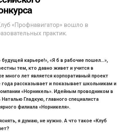
онкурса
Клуб «Профнавигатор» вошло в
азовательных практик.
 будущей карьере!», «Я б в рабочие пошел…»,
естны тем, кто давно живет и учится в
же много лет является корпоративный проект
е года рассказывает и показывает школьникам и
компании «Норникель». Идейным проводником в
 Наталью Гладкую, главного специалиста
ярного филиала «Норникеля».
снять, я думаю, не нужно. А что такое «Клуб
яет?