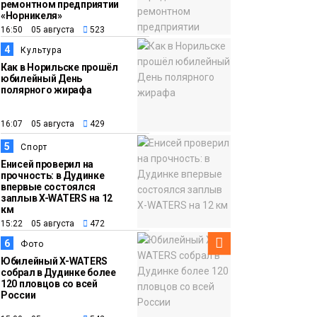
ремонтном предприятии
«Норникеля»
12:32
Торжественная
16:50 05 августа
523
церемония
4
Культура
бракосочетания снова
Как в Норильске прошёл
прошла в «Башне»
юбилейный День
Общество
полярного жирафа
16:07 05 августа
429
5
Спорт
Енисей проверил на
прочность: в Дудинке
впервые состоялся
заплыв X-WATERS на 12
км
15:22 05 августа
472
6
Фото
Юбилейный X-WATERS
собрал в Дудинке более
120 пловцов со всей
России