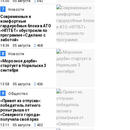
15:00 05 августа
542
7
Новости
Современные и
комфортные
гардеробные блоки в АТО
«НПТБТ» обустроили по
программе «Сделано с
заботой»
14:36 05 августа
468
8
Новости
«Морозное дерби»
стартует в Норильске 3
сентября
13:58 05 августа
436
9
Общество
«Привет из отпуска»:
победитель летнего
розыгрыша от
«Северного города»
получила свой приз
13:11 05 августа
402