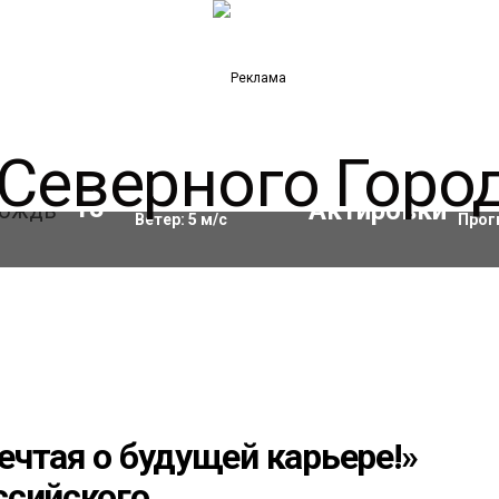
Влажность:
84
%
Акти
18
°C
Ветер:
5
м/с
Прог
чтая о будущей карьере!»
ссийского