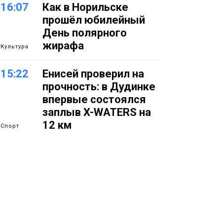
16:07
Как в Норильске
прошёл юбилейный
День полярного
жирафа
Культура
15:22
Енисей проверил на
прочность: в Дудинке
впервые состоялся
заплыв X-WATERS на
12 км
Спорт
15:00
Юбилейный X-WATERS
собрал в Дудинке
более 120 пловцов со
всей России
Фото
14:36
Современные и