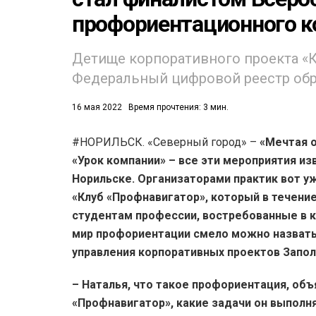
профориентационного к
Детище корпоративного проекта «
Федеральный цифровой реестр обр
16 мая 2022
Время прочтения: 3 мин.
52)
#НОРИЛЬСК. «Северный город» –
«Мечтая о
558)
«Урок компании» – все эти мероприятия изв
Норильске. Организаторами практик вот у
«Клуб «Профнавигатор», который в течени
студентам профессии, востребованные в 
мир профориентации смело можно назвать
управления корпоративных проектов Запол
– Наталья, что такое профориентация, объя
«Профнавигатор», какие задачи он выполн