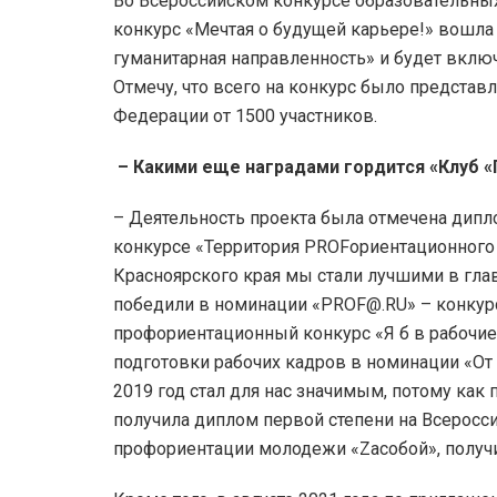
Во Всероссийском конкурсе образовательны
конкурс «Мечтая о будущей карьере!» вошла
гуманитарная направленность» и будет вклю
Отмечу, что всего на конкурс было представ
Федерации от 1500 участников.
– Какими еще наградами гордится «Клуб 
– Деятельность проекта была отмечена дипло
конкурсе «Территория PROFориентационного
Красноярского края мы стали лучшими в гл
победили в номинации «PROF@.RU» – конкур
профориентационный конкурс «Я б в рабочие
подготовки рабочих кадров в номинации «От
2019 год стал для нас значимым, потому как
получила диплом первой степени на Всеросс
профориентации молодежи «Zасобой», получ