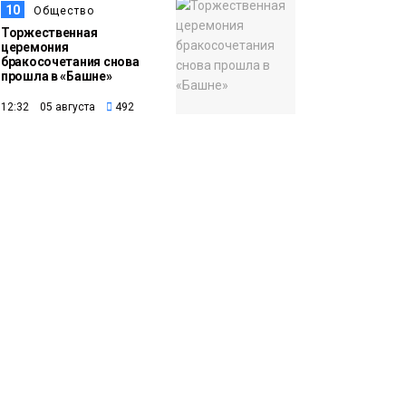
10
Общество
Торжественная
церемония
бракосочетания снова
прошла в «Башне»
12:32 05 августа
492