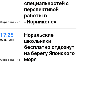
специальностей с
перспективой
работы в
«Норникеле»
Образование
17:25
Норильские
07 августа
школьники
бесплатно отдохнут
на берегу Японского
моря
Образование
16:41
Зелёный курс
07 августа
Норильска: новые
скверы и тысячи
растений появятся по
всему городу
Новости