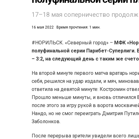
53)
17–18 мая соперничество продолж
558)
16 мая 2022
Время прочтения: 1 мин.
#НОРИЛЬСК. «Северный город» –
МФК «Нор
полуфинальной серии Парибет-Суперлиги. 
– 3:2, на следующий день с таким же счет
На второй минуте первого матча вратарь нор
себя, решился на удар издали, и мяч, минова
ответила на девятой минуте: Костромин отвел
Прошло меньше минуты, и вновь отличился Ба
после этого за игру рукой в ворота москвич
Нандо, но не смог переиграть Дмитрия Путил
Заболонков.
После перерыва зрители увидели всего лишь 