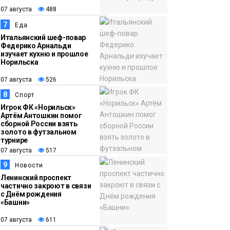
07 августа
488
7
Еда
Итальянский шеф-повар
Федерико Арнальди
изучает кухню и прошлое
Норильска
07 августа
526
8
Спорт
Игрок ФК «Норильск»
Артём Антошкин помог
сборной России взять
золото в футзальном
турнире
07 августа
517
9
Новости
Ленинский проспект
частично закроют в связи
с Днём рождения
«Башни»
07 августа
611