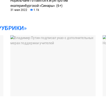
Норильчане готовятся к игре против
екатеринбургской «Синары». (6+)
31 мая 2022
1.1k
РУБРИКИ»