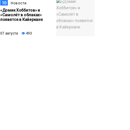
10
Новости
«Домик Хоббитов» и
«Самолёт в облаках»
появятся в Кайеркане
07 августа
493