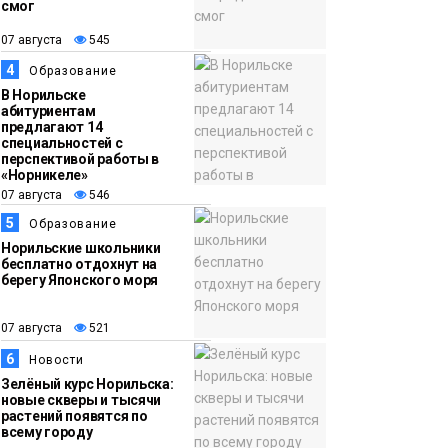
смог
13:59
«Домик Хоббитов» и
07 августа
545
07 августа
«Самолёт в облаках»
4
Образование
появятся в Кайеркане
Новости
В Норильске
абитуриентам
предлагают 14
специальностей с
перспективой работы в
«Норникеле»
07 августа
546
5
Образование
Норильские школьники
бесплатно отдохнут на
берегу Японского моря
07 августа
521
6
Новости
Зелёный курс Норильска:
новые скверы и тысячи
растений появятся по
всему городу