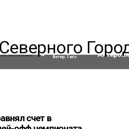
Влажность:
75
%
10
°C
Ветер:
1
м/с
авнял счет в
лей-офф чемпионата