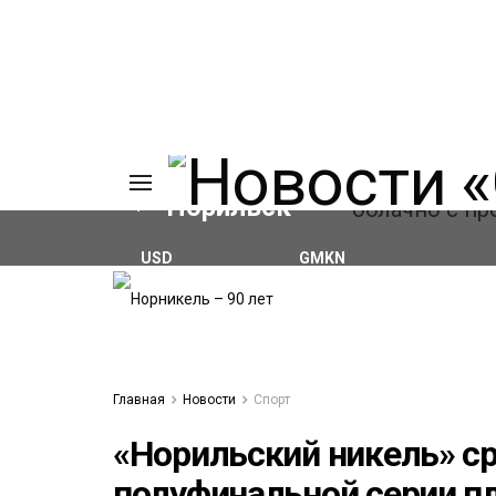
Норильск
USD
GMKN
₽82.17
(+0.93%)
₽124.64
(+0.52%)
ИЯ
А
Ы
А
ОВАНИЕ
Главная
Новости
Спорт
ЛОВ
«Норильский никель» ср
полуфинальной серии п