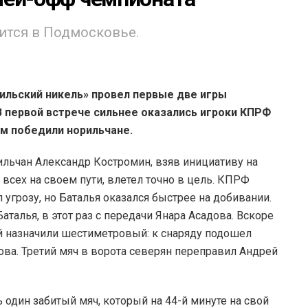
ится в Подмосковье.
ильский никель» провел первые две игры
В первой встрече сильнее оказались игроки КПРФ
ом победили норильчане.
ильчан Александр Костромин, взяв инициативу на
в всех на своем пути, влетел точно в цель. КПРФ
 угрозу, но Баталья оказался быстрее на добивании.
талья, в этот раз с передачи Янара Асадова. Вскоре
ей назначили шестиметровый: к снаряду подошел
ова. Третий мяч в ворота северян переправил Андрей
один забитый мяч, который на 44-й минуте на свой