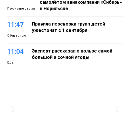
самолётом авиакомпании «Сибирь»
в Норильске
Происшествия
11:47
Правила перевозки групп детей
ужесточат с 1 сентября
Общество
11:04
Эксперт рассказал о пользе самой
большой и сочной ягоды
Еда
10:23
Авиакомпания NordStar вновь
выступила партнером заплыва
X‑WATERS Енисей в Дудинке
Новости
09:37
Фиктивный брак ради вида на
жительство раскрыли в Норильске
Общество