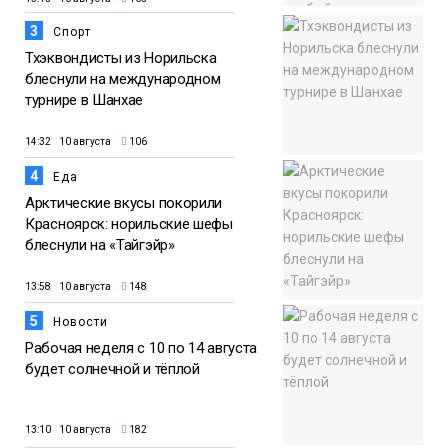
3
Спорт
Тхэквондисты из Норильска
блеснули на международном
турнире в Шанхае
14:32 10 августа
106
4
Еда
Арктические вкусы покорили
Красноярск: норильские шефы
блеснули на «Тайгэйр»
13:58 10 августа
148
5
Новости
Рабочая неделя с 10 по 14 августа
будет солнечной и тёплой
13:10 10 августа
182