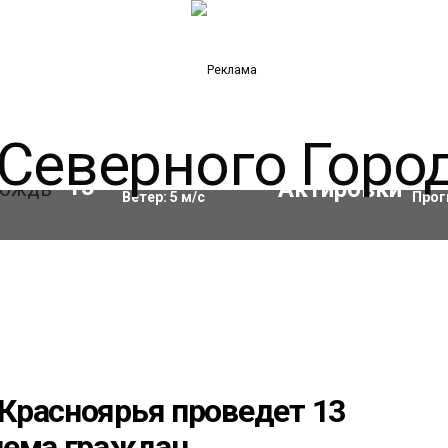
Влажность:
69
%
Акти
13
°C
Ветер:
5
м/с
Прог
Красноярья проведет 13
иема граждан