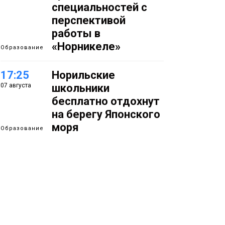
специальностей с
перспективой
работы в
«Норникеле»
Образование
17:25
Норильские
07 августа
школьники
бесплатно отдохнут
на берегу Японского
моря
Образование
16:41
Зелёный курс
07 августа
Норильска: новые
скверы и тысячи
растений появятся по
всему городу
Новости