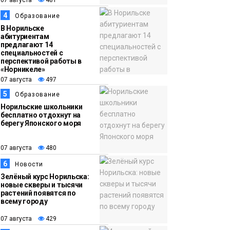
13:59
«Домик Хоббитов» и
4
Образование
07 августа
«Самолёт в облаках»
В Норильске
абитуриентам
появятся в Кайеркане
предлагают 14
Новости
специальностей с
перспективой работы в
«Норникеле»
07 августа
497
5
Образование
Норильские школьники
бесплатно отдохнут на
берегу Японского моря
07 августа
480
6
Новости
Зелёный курс Норильска:
новые скверы и тысячи
растений появятся по
всему городу
07 августа
429