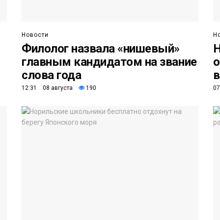
Новости
Н
Филолог назвала «нишевый»
Н
главным кандидатом на звание
о
слова года
в
12:31 08 августа
190
07