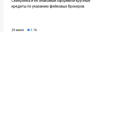
Северянка и её знакомый оформили крупные
кредиты по указанию фейковых брокеров
29 июня
1.1k