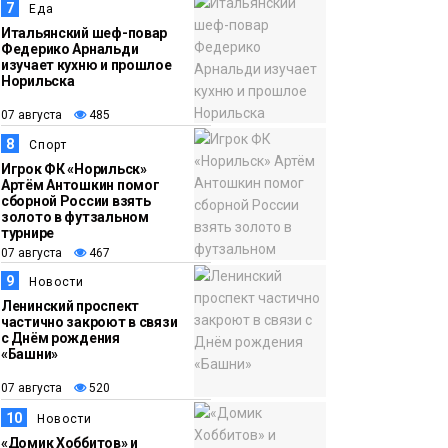
7
Еда
Итальянский шеф-повар
Федерико Арнальди
изучает кухню и прошлое
Норильска
07 августа
485
8
Спорт
Игрок ФК «Норильск»
Артём Антошкин помог
сборной России взять
золото в футзальном
турнире
07 августа
467
9
Новости
Ленинский проспект
частично закроют в связи
с Днём рождения
«Башни»
07 августа
520
10
Новости
«Домик Хоббитов» и