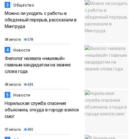
3
Общество
Можно ли уходить с работы в
обеденный перерыв, рассказали в
Минтруда
08 августа
578
4
Новости
Филолог назвала «нишевый»
главным кандидатом на звание
слова года
08 августа
634
5
Новости
Норильская служба спасения
объяснила, откуда в городе взялся
смог
07 августа
695