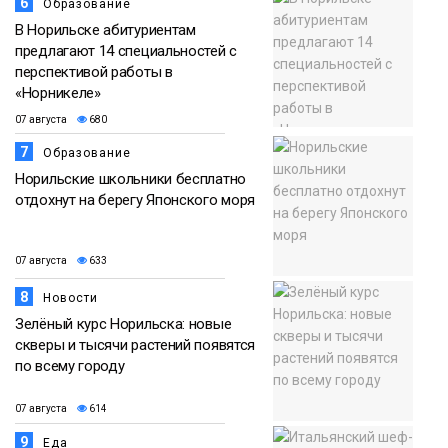
6
Образование
В Норильске абитуриентам
предлагают 14 специальностей с
перспективой работы в
«Норникеле»
07 августа
680
7
Образование
Норильские школьники бесплатно
отдохнут на берегу Японского моря
07 августа
633
8
Новости
Зелёный курс Норильска: новые
скверы и тысячи растений появятся
по всему городу
07 августа
614
9
Еда