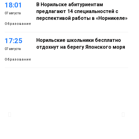
18:01
В Норильске абитуриентам
предлагают 14 специальностей с
07 августа
перспективой работы в «Норникеле»
Образование
17:25
Норильские школьники бесплатно
отдохнут на берегу Японского моря
07 августа
Образование
16:41
Зелёный курс Норильска: новые
скверы и тысячи растений появятся по
07 августа
всему городу
Новости
15:56
Итальянский шеф-повар Федерико
Арнальди изучает кухню и прошлое
07 августа
Норильска
Еда