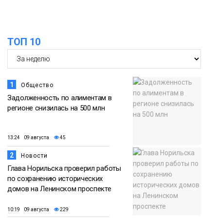
15:11
Игрок ФК «Норильск» Артём Антошкин
помог сборной России взять золото в
07 августа
футзальном турнире
ТОП 10
Спорт
1
Общество
Задолженность по алиментам в
регионе снизилась на 500 млн
13:24 09 августа
45
2
Новости
Глава Норильска проверил работы
по сохранению исторических
домов на Ленинском проспекте
10:19 09 августа
229