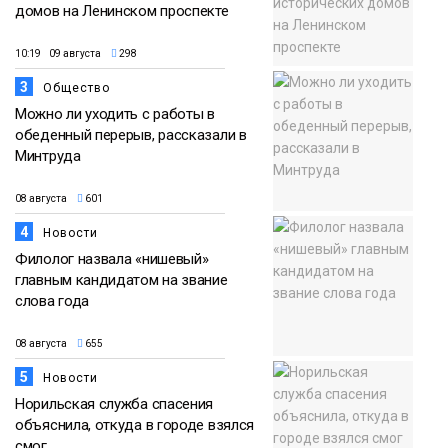
домов на Ленинском проспекте
10:19 09 августа
298
3
Общество
Можно ли уходить с работы в
обеденный перерыв, рассказали в
Минтруда
08 августа
601
4
Новости
Филолог назвала «нишевый»
главным кандидатом на звание
слова года
08 августа
655
5
Новости
Норильская служба спасения
объяснила, откуда в городе взялся
смог