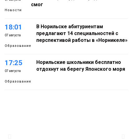
смог
Новости
18:01
В Норильске абитуриентам
предлагают 14 специальностей с
07 августа
перспективой работы в «Норникеле»
Образование
17:25
Норильские школьники бесплатно
отдохнут на берегу Японского моря
07 августа
Образование
16:41
Зелёный курс Норильска: новые
скверы и тысячи растений появятся по
07 августа
всему городу
Новости
15:56
Итальянский шеф-повар Федерико