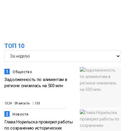
Арнальди изучает кухню и прошлое
07 августа
Норильска
Еда
15:11
Игрок ФК «Норильск» Артём Антошкин
помог сборной России взять золото в
07 августа
футзальном турнире
ТОП 10
Спорт
1
Общество
Задолженность по алиментам в
регионе снизилась на 500 млн
13:24 09 августа
133
2
Новости
Глава Норильска проверил работы
по сохранению исторических