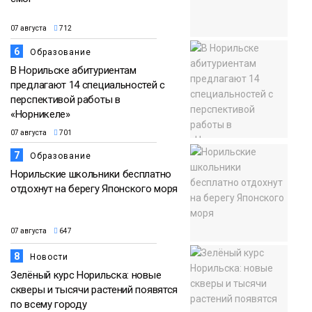
07 августа
712
6
Образование
В Норильске абитуриентам
предлагают 14 специальностей с
перспективой работы в
«Норникеле»
07 августа
701
7
Образование
Норильские школьники бесплатно
отдохнут на берегу Японского моря
07 августа
647
8
Новости
Зелёный курс Норильска: новые
скверы и тысячи растений появятся
по всему городу