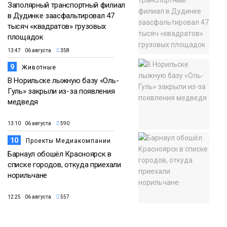
Заполярный транспортный филиал
в Дудинке заасфальтировал 47
тысяч «квадратов» грузовых
площадок
13:47 06 августа
358
9
Животные
В Норильске лыжную базу «Оль-
Гуль» закрыли из-за появления
медведя
13:10 06 августа
590
10
Проекты Медиакомпании
Барнаул обошёл Красноярск в
списке городов, откуда приехали
норильчане
12:25 06 августа
557