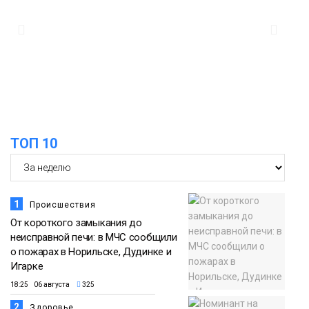
закрыли из-за появления медведя
Животные
12:25
Барнаул обошёл Красноярск в
списке городов, откуда приехали
Проекты
норильчане
Медиакомпании
ТОП 10
1
Происшествия
От короткого замыкания до
неисправной печи: в МЧС сообщили
о пожарах в Норильске, Дудинке и
Игарке
18:25 06 августа
325
2
Здоровье