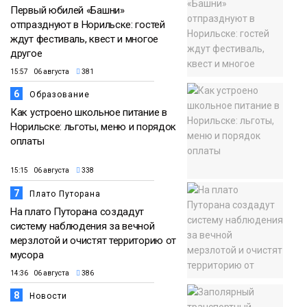
Первый юбилей «Башни»
отпразднуют в Норильске: гостей
ждут фестиваль, квест и многое
другое
15:57 06 августа
381
6
Образование
Как устроено школьное питание в
Норильске: льготы, меню и порядок
оплаты
15:15 06 августа
338
7
Плато Путорана
На плато Путорана создадут
систему наблюдения за вечной
мерзлотой и очистят территорию от
мусора
14:36 06 августа
386
8
Новости