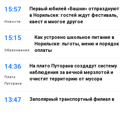
15:57
Первый юбилей «Башни» отпразднуют
в Норильске: гостей ждут фестиваль,
квест и многое другое
Новости
15:15
Как устроено школьное питание в
Норильске: льготы, меню и порядок
оплаты
Образование
14:36
На плато Путорана создадут систему
наблюдения за вечной мерзлотой и
Плато
очистят территорию от мусора
Путорана
13:47
Заполярный транспортный филиал в
Дудинке заасфальтировал 47 тысяч
«квадратов» грузовых площадок
Новости
13:10
В Норильске лыжную базу «Оль-Гуль»