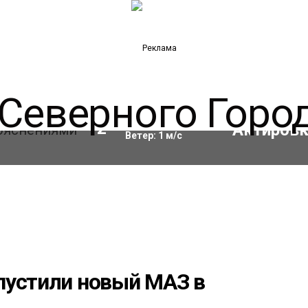
Влажность:
67
%
12
°C
Ветер:
1
м/с
пустили новый МАЗ в