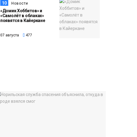
10
Новости
«Домик Хоббитов» и
«Самолёт в облаках»
появятся в Кайеркане
07 августа
477