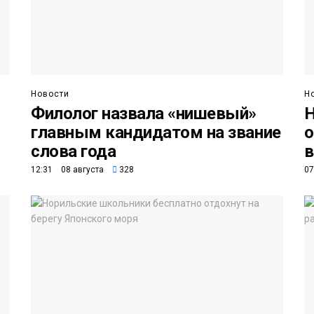
Новости
Н
Филолог назвала «нишевый»
Н
главным кандидатом на звание
о
слова года
в
12:31 08 августа
328
07