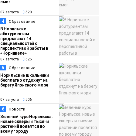
смог
13:59
«Домик Хоббитов» и
07 августа
520
07 августа
«Самолёт в облаках»
4
Образование
появятся в Кайеркане
Новости
В Норильске
абитуриентам
предлагают 14
специальностей с
перспективой работы в
«Норникеле»
07 августа
525
5
Образование
Норильские школьники
бесплатно отдохнут на
берегу Японского моря
07 августа
506
6
Новости
Зелёный курс Норильска:
новые скверы и тысячи
растений появятся по
всему городу