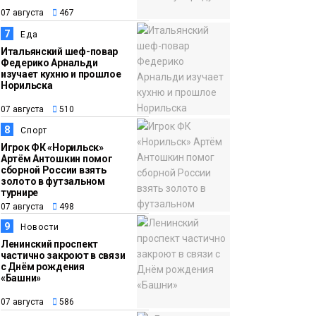
07 августа
467
7
Еда
Итальянский шеф-повар
Федерико Арнальди
изучает кухню и прошлое
Норильска
07 августа
510
8
Спорт
Игрок ФК «Норильск»
Артём Антошкин помог
сборной России взять
золото в футзальном
турнире
07 августа
498
9
Новости
Ленинский проспект
частично закроют в связи
с Днём рождения
«Башни»
07 августа
586