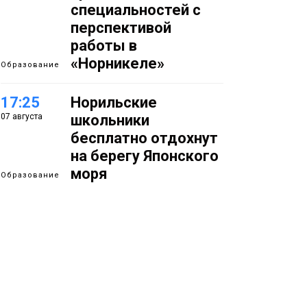
специальностей с
перспективой
работы в
«Норникеле»
Образование
17:25
Норильские
07 августа
школьники
бесплатно отдохнут
на берегу Японского
моря
Образование
16:41
Зелёный курс
07 августа
Норильска: новые
скверы и тысячи
растений появятся по
всему городу
Новости