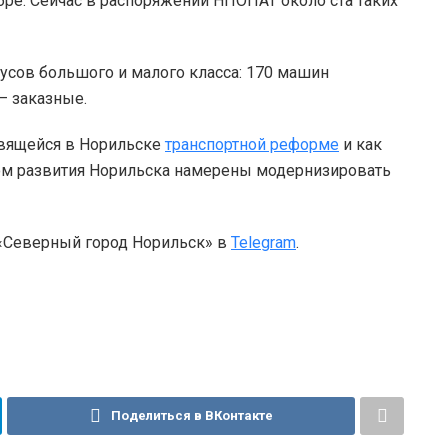
бре. Сейчас в распоряжении НПОПАТ около ста таких
усов большого и малого класса: 170 машин
– заказные.
овящейся в Норильске
транспортной реформе
и как
вом развития Норильска намерены модернизировать
 «Северный город Норильск» в
Telegram
.
Поделиться в ВКонтакте