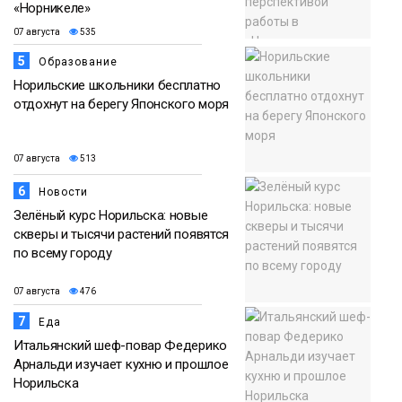
«Норникеле»
07 августа
535
5
Образование
Норильские школьники бесплатно
отдохнут на берегу Японского моря
07 августа
513
6
Новости
Зелёный курс Норильска: новые
скверы и тысячи растений появятся
по всему городу
07 августа
476
7
Еда
Итальянский шеф-повар Федерико
Арнальди изучает кухню и прошлое
Норильска