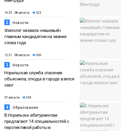
Минтруда
14:33 08 августа
323
2
Новости
Филолог назвала «нишевый»
главным кандидатом на звание
слова года
12:31 08 августа
369
3
Новости
Норильская служба спасения
объяснила, откуда в городе взялся
смог
07 августа
534
4
Образование
В Норильске абитуриентам
предлагают 14 специальностей с
перспективой работы в