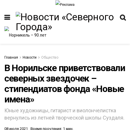
Главная
Новости
Общество
В Норильске приветствовали
северных звездочек –
ИТЕТ
стипендиатов фонда «Новые
имена»
Юные художницы, гитарист и виолончелистка
вернулись из летней творческой школы Суздаля.
08 июля 2021
Время прочтения: 1 мин.