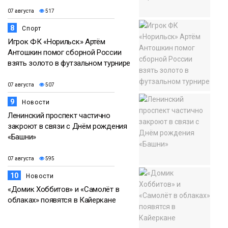
07 августа
517
8
Спорт
Игрок ФК «Норильск» Артём
Антошкин помог сборной России
взять золото в футзальном турнире
07 августа
507
9
Новости
Ленинский проспект частично
закроют в связи с Днём рождения
«Башни»
07 августа
595
10
Новости
«Домик Хоббитов» и «Самолёт в
облаках» появятся в Кайеркане