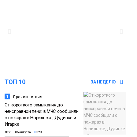
13:10
В Норильске лыжную базу «Оль-Гуль»
закрыли из-за появления медведя
Животные
12:25
Барнаул обошёл Красноярск в
списке городов, откуда приехали
Проекты
норильчане
Медиакомпании
ТОП 10
ЗА НЕДЕЛЮ
1
Происшествия
От короткого замыкания до
неисправной печи: в МЧС сообщили
о пожарах в Норильске, Дудинке и
Игарке
18:25 06 августа
329