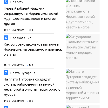
5
Новости
Первый юбилей «Башни»
отпразднуют в Норильске: гостей
ждут фестиваль, квест и многое
другое
15:57 06 августа
381
6
Образование
Как устроено школьное питание в
Норильске: льготы, меню и порядок
оплаты
15:15 06 августа
338
7
Плато Путорана
На плато Путорана создадут
систему наблюдения за вечной
мерзлотой и очистят территорию от
мусора
14:36 06 августа
386