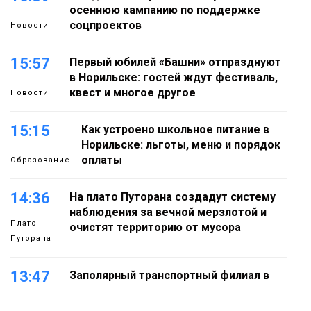
осеннюю кампанию по поддержке
соцпроектов
Новости
15:57
Первый юбилей «Башни» отпразднуют
в Норильске: гостей ждут фестиваль,
квест и многое другое
Новости
15:15
Как устроено школьное питание в
Норильске: льготы, меню и порядок
оплаты
Образование
14:36
На плато Путорана создадут систему
наблюдения за вечной мерзлотой и
Плато
очистят территорию от мусора
Путорана
13:47
Заполярный транспортный филиал в
Дудинке заасфальтировал 47 тысяч
«квадратов» грузовых площадок
Новости