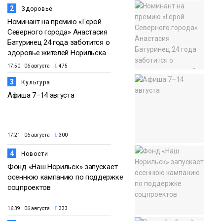
2
Здоровье
Номинант на премию «Герой
Северного города» Анастасия
Батуринец 24 года заботится о
здоровье жителей Норильска
17:50 06 августа
475
3
Культура
Афиша 7–14 августа
17:21 06 августа
300
4
Новости
Фонд «Наш Норильск» запускает
осеннюю кампанию по поддержке
соцпроектов
16:39 06 августа
333