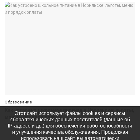
Образование
Как устроено школьное питание в Норильске: льготы,
Этот сайт использует файлы cookies и сервисы
меню и порядок оплаты
сбора технических данных посетителей (данные об
IP-адресе и др.) для обеспечения работоспособности
15:15 06 августа
338
и улучшения качества обслуживания. Продолжая
использовать наш сайт, вы автоматически