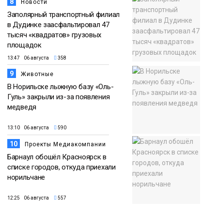
8
Новости
Заполярный транспортный филиал
в Дудинке заасфальтировал 47
тысяч «квадратов» грузовых
площадок
13:47 06 августа
358
9
Животные
В Норильске лыжную базу «Оль-
Гуль» закрыли из-за появления
медведя
13:10 06 августа
590
10
Проекты Медиакомпании
Барнаул обошёл Красноярск в
списке городов, откуда приехали
норильчане
12:25 06 августа
557