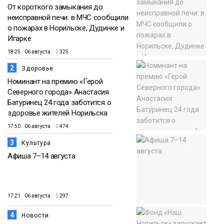
От короткого замыкания до
неисправной печи: в МЧС сообщили
о пожарах в Норильске, Дудинке и
Игарке
18:25 06 августа
325
2
Здоровье
Номинант на премию «Герой
Северного города» Анастасия
Батуринец 24 года заботится о
здоровье жителей Норильска
17:50 06 августа
474
3
Культура
Афиша 7–14 августа
17:21 06 августа
297
4
Новости