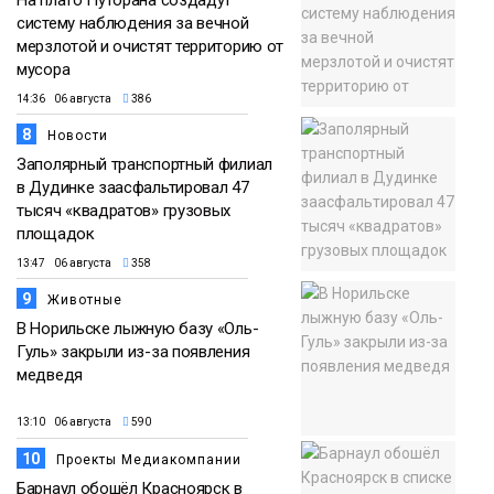
На плато Путорана создадут
систему наблюдения за вечной
мерзлотой и очистят территорию от
мусора
14:36 06 августа
386
8
Новости
Заполярный транспортный филиал
в Дудинке заасфальтировал 47
тысяч «квадратов» грузовых
площадок
13:47 06 августа
358
9
Животные
В Норильске лыжную базу «Оль-
Гуль» закрыли из-за появления
медведя
13:10 06 августа
590
10
Проекты Медиакомпании
Барнаул обошёл Красноярск в