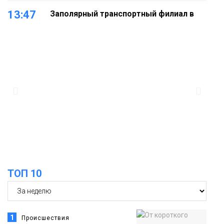
13:47
Заполярный транспортный филиал в
Дудинке заасфальтировал 47 тысяч
«квадратов» грузовых площадок
Новости
13:10
В Норильске лыжную базу «Оль-Гуль»
закрыли из-за появления медведя
Животные
12:25
Барнаул обошёл Красноярск в
списке городов, откуда приехали
Проекты
норильчане
Медиакомпании
ТОП 10
1
Происшествия