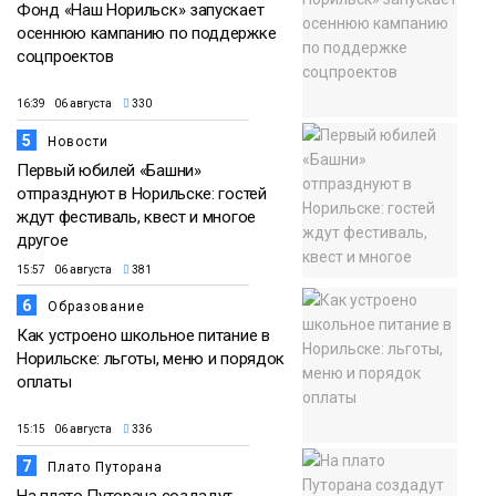
Фонд «Наш Норильск» запускает
осеннюю кампанию по поддержке
соцпроектов
16:39 06 августа
330
5
Новости
Первый юбилей «Башни»
отпразднуют в Норильске: гостей
ждут фестиваль, квест и многое
другое
15:57 06 августа
381
6
Образование
Как устроено школьное питание в
Норильске: льготы, меню и порядок
оплаты
15:15 06 августа
336
7
Плато Путорана