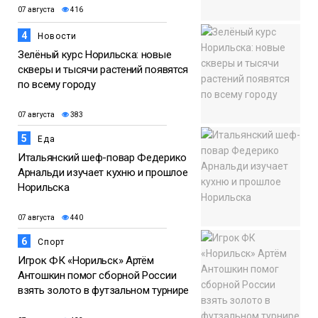
07 августа
416
4
Новости
Зелёный курс Норильска: новые
скверы и тысячи растений появятся
по всему городу
07 августа
383
5
Еда
Итальянский шеф-повар Федерико
Арнальди изучает кухню и прошлое
Норильска
07 августа
440
6
Спорт
Игрок ФК «Норильск» Артём
Антошкин помог сборной России
взять золото в футзальном турнире