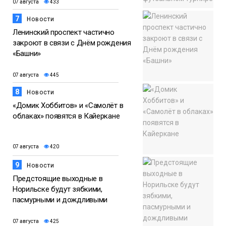
07 августа
433
7
Новости
Ленинский проспект частично
закроют в связи с Днём рождения
«Башни»
07 августа
445
8
Новости
«Домик Хоббитов» и «Самолёт в
облаках» появятся в Кайеркане
07 августа
420
9
Новости
Предстоящие выходные в
Норильске будут зябкими,
пасмурными и дождливыми
07 августа
425