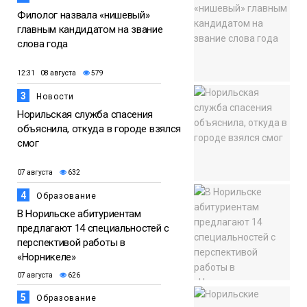
Филолог назвала «нишевый»
главным кандидатом на звание
слова года
12:31 08 августа
579
3
Новости
Норильская служба спасения
объяснила, откуда в городе взялся
смог
07 августа
632
4
Образование
В Норильске абитуриентам
предлагают 14 специальностей с
перспективой работы в
«Норникеле»
07 августа
626
5
Образование