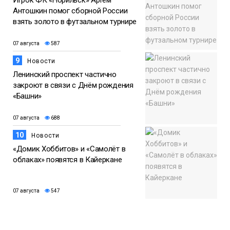
Игрок ФК «Норильск» Артём
Антошкин помог сборной России
взять золото в футзальном турнире
07 августа
587
9
Новости
Ленинский проспект частично
закроют в связи с Днём рождения
«Башни»
07 августа
688
10
Новости
«Домик Хоббитов» и «Самолёт в
облаках» появятся в Кайеркане
07 августа
547