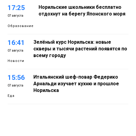
17:25
Норильские школьники бесплатно
отдохнут на берегу Японского моря
07 августа
Образование
16:41
Зелёный курс Норильска: новые
скверы и тысячи растений появятся по
07 августа
всему городу
Новости
15:56
Итальянский шеф-повар Федерико
Арнальди изучает кухню и прошлое
07 августа
Норильска
Еда
15:11
Игрок ФК «Норильск» Артём Антошкин
помог сборной России взять золото в
07 августа
футзальном турнире
Спорт