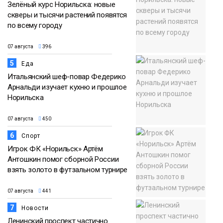
Зелёный курс Норильска: новые
скверы и тысячи растений появятся
по всему городу
07 августа
396
5
Еда
Итальянский шеф-повар Федерико
Арнальди изучает кухню и прошлое
Норильска
07 августа
450
6
Спорт
Игрок ФК «Норильск» Артём
Антошкин помог сборной России
взять золото в футзальном турнире
07 августа
441
7
Новости
Ленинский проспект частично