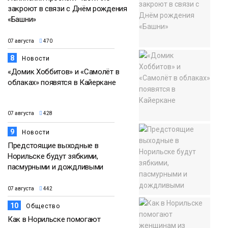
закроют в связи с Днём рождения
«Башни»
07 августа
470
8
Новости
«Домик Хоббитов» и «Самолёт в
облаках» появятся в Кайеркане
07 августа
428
9
Новости
Предстоящие выходные в
Норильске будут зябкими,
пасмурными и дождливыми
07 августа
442
10
Общество
Как в Норильске помогают