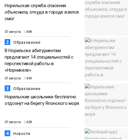
Норильская служба спасения
объяснила, откуда в городе взялся
смог
07 августа
448
2
Образование
В Норильске абитуриентам
предлагают 14 специальностей с
перспективой работы в
«Норникеле»
07 августа
469
3
Образование
Норильские школьники бесплатно
отдохнут на берегу Японского моря
07 августа
428
4
Новости