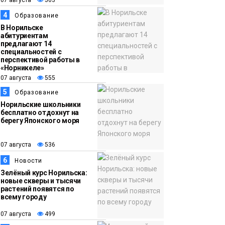
прогрелся до 29
градусов
4
Образование
Фото
В Норильске
абитуриентам
предлагают 14
специальностей с
перспективой работы в
«Норникеле»
07 августа
555
5
Образование
Норильские школьники
бесплатно отдохнут на
берегу Японского моря
07 августа
536
6
Новости
Зелёный курс Норильска:
новые скверы и тысячи
растений появятся по
всему городу
07 августа
499