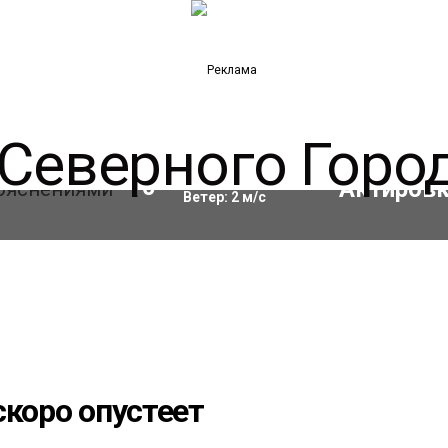
Влажность:
74
%
10
°C
Ветер:
2
м/с
скоро опустеет