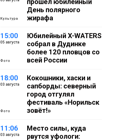
05 августа
прошёл юбилейный
День полярного
жирафа
Культура
15:00
Юбилейный X-WATERS
05 августа
собрал в Дудинке
более 120 пловцов со
всей России
Фото
18:00
Кокошники, хаски и
03 августа
сапборды: северный
город отгулял
фестиваль «Норильск
зовёт!»
Фото
11:06
Место силы, куда
03 августа
рвутся уфологи: