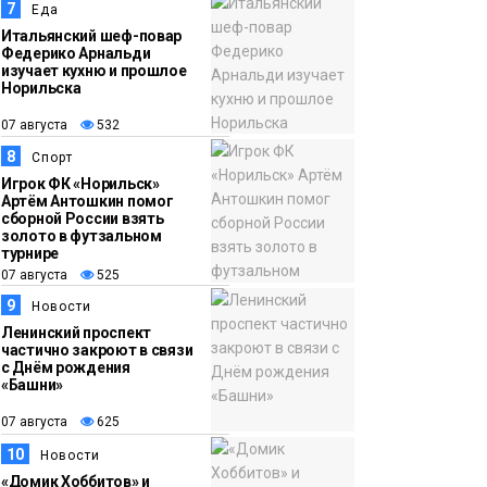
7
Еда
Итальянский шеф-повар
Федерико Арнальди
изучает кухню и прошлое
Норильска
07 августа
532
8
Спорт
Игрок ФК «Норильск»
Артём Антошкин помог
сборной России взять
золото в футзальном
турнире
07 августа
525
9
Новости
Ленинский проспект
частично закроют в связи
с Днём рождения
«Башни»
07 августа
625
10
Новости
«Домик Хоббитов» и