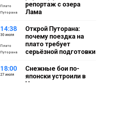
репортаж с озера
Плато
Лама
Путорана
14:38
Открой Путорана:
30 июля
почему поездка на
плато требует
Плато
серьёзной подготовки
Путорана
18:00
Снежные бои по-
27 июля
японски устроили в
Норильске
Фото
14:50
Летняя полевая
27 июля
школа стартовала в
Заполярье: как в
Норильске изучают
вечную мерзлоту
Наука