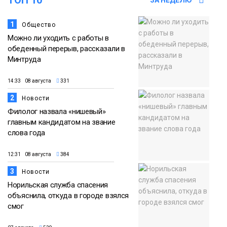
ТОП 10
ЗА НЕДЕЛЮ
Новости
1
Общество
Можно ли уходить с работы в
обеденный перерыв, рассказали в
Минтруда
14:33 08 августа
331
2
Новости
Филолог назвала «нишевый»
главным кандидатом на звание
слова года
12:31 08 августа
384
3
Новости
Норильская служба спасения
объяснила, откуда в городе взялся
смог