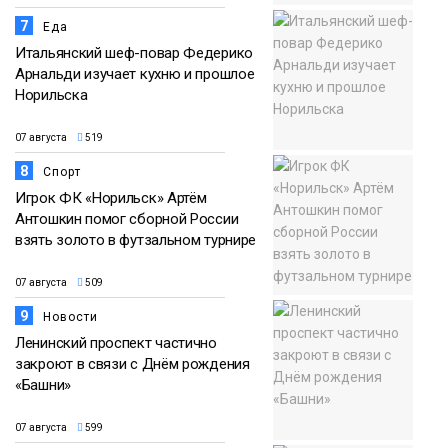
7
Еда
Итальянский шеф-повар Федерико
Арнальди изучает кухню и прошлое
Норильска
07 августа
519
8
Спорт
Игрок ФК «Норильск» Артём
Антошкин помог сборной России
взять золото в футзальном турнире
07 августа
509
9
Новости
Ленинский проспект частично
закроют в связи с Днём рождения
«Башни»
07 августа
599