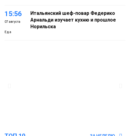
15:56
Итальянский шеф-повар Федерико
Арнальди изучает кухню и прошлое
07 августа
Норильска
Еда
15:11
Игрок ФК «Норильск» Артём Антошкин
помог сборной России взять золото в
07 августа
футзальном турнире
Спорт
14:30
Ленинский проспект частично закроют
в связи с Днём рождения «Башни»
07 августа
Новости
13:59
«Домик Хоббитов» и «Самолёт в
облаках» появятся в Кайеркане
07 августа