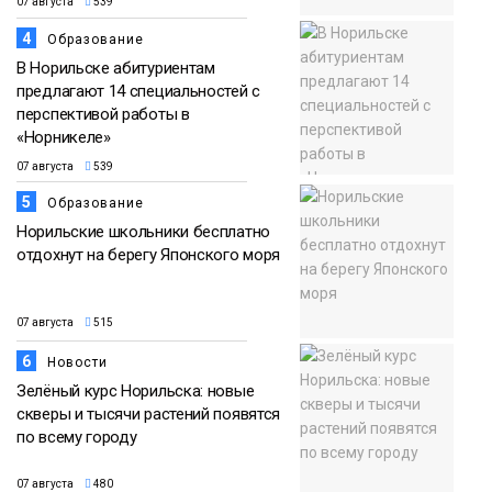
07 августа
539
4
Образование
В Норильске абитуриентам
предлагают 14 специальностей с
перспективой работы в
«Норникеле»
07 августа
539
5
Образование
Норильские школьники бесплатно
отдохнут на берегу Японского моря
07 августа
515
6
Новости
Зелёный курс Норильска: новые
скверы и тысячи растений появятся
по всему городу
07 августа
480