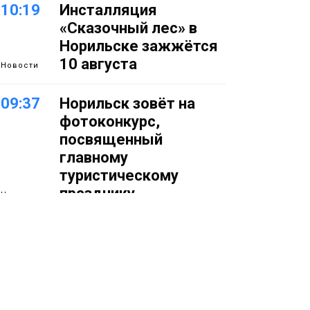
10:19
Инсталляция
«Сказочный лес» в
Норильске зажжётся
10 августа
Новости
09:37
Норильск зовёт на
фотоконкурс,
посвященный
главному
туристическому
празднику
Новости
18:22
Синоптики
05 августа
предупредили о
ливнях, граде и
шквалистом ветре на
юге Таймыра