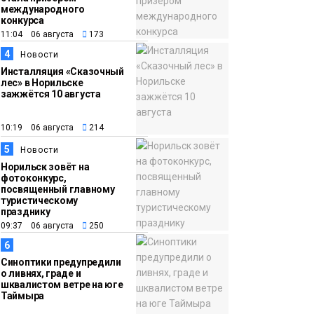
жирафа
Культура
международного
конкурса
11:04 06 августа
173
15:22
Енисей проверил на
4
Новости
05 августа
прочность: в Дудинке
Инсталляция «Сказочный
впервые состоялся
лес» в Норильске
заплыв X-WATERS на
зажжётся 10 августа
12 км
Спорт
10:19 06 августа
214
5
Новости
Норильск зовёт на
фотоконкурс,
посвященный главному
туристическому
празднику
09:37 06 августа
250
6
Синоптики предупредили
о ливнях, граде и
шквалистом ветре на юге
Таймыра