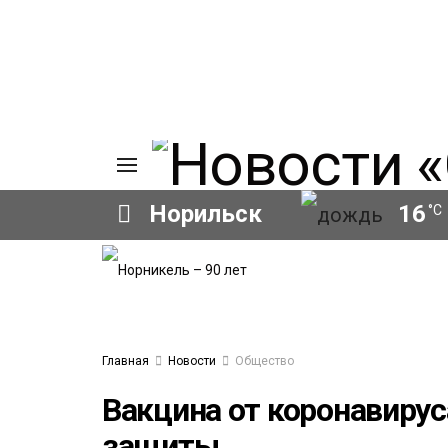
Норильск
16
°C
ИЯ
А
Ы
А
ОВАНИЕ
Главная
Новости
Общество
ОВ
Вакцина от коронавирус
защиты