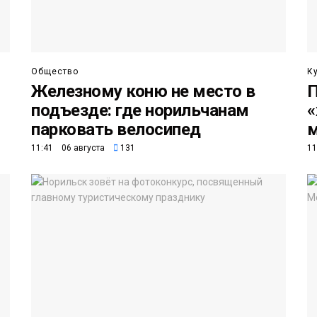
Общество
К
Железному коню не место в
П
подъезде: где норильчанам
«
парковать велосипед
м
11:41 06 августа
131
11