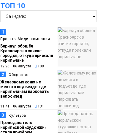
ТОП 10
17:37
Акцию «Помоги пойти
05 августа
учиться» запустили в
Молодёжном центре
Общество
1
Проекты Медиакомпании
16:50
Лучшего
Барнаул обошёл
Красноярск в списке
05 августа
изолировщика на
городов, откуда приехали
норильчане
термоизоляции
12:25 06 августа
109
определили на
2
Общество
ремонтном
Железному коню не
предприятии
место в подъезде: где
норильчанам парковать
«Норникеля»
Новости
велосипед
11:41 06 августа
131
16:07
Как в Норильске
3
Культура
05 августа
прошёл юбилейный
Преподаватель
День полярного
норильской «художки»
стала призёром