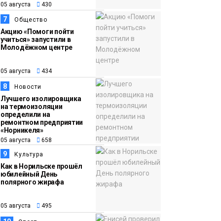
05 августа
430
7
Общество
Акцию «Помоги пойти
учиться» запустили в
Молодёжном центре
05 августа
434
8
Новости
Лучшего изолировщика
на термоизоляции
определили на
ремонтном предприятии
«Норникеля»
05 августа
658
9
Культура
Как в Норильске прошёл
юбилейный День
полярного жирафа
05 августа
495