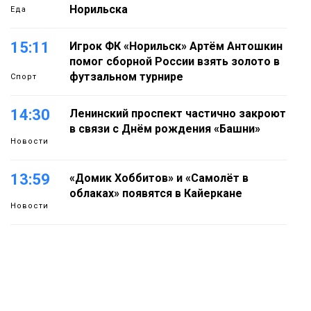
Норильска
Еда
15:11
Игрок ФК «Норильск» Артём Антошкин
помог сборной России взять золото в
футзальном турнире
Спорт
14:30
Ленинский проспект частично закроют
в связи с Днём рождения «Башни»
Новости
13:59
«Домик Хоббитов» и «Самолёт в
облаках» появятся в Кайеркане
Новости
13:08
Предстоящие выходные в Норильске
будут зябкими, пасмурными и
дождливыми
Новости
Как в Норильске помогают женщинам