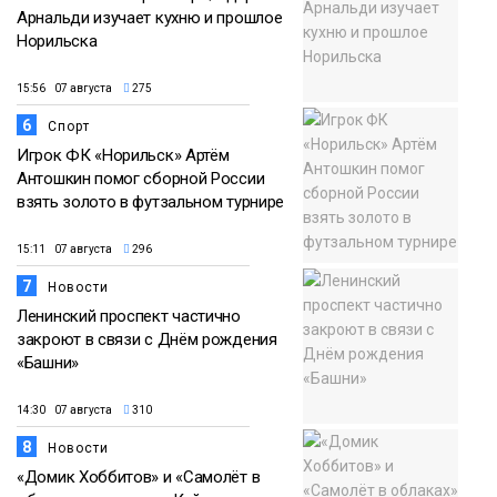
Арнальди изучает кухню и прошлое
Норильска
15:56 07 августа
275
6
Спорт
Игрок ФК «Норильск» Артём
Антошкин помог сборной России
взять золото в футзальном турнире
15:11 07 августа
296
7
Новости
Ленинский проспект частично
закроют в связи с Днём рождения
«Башни»
14:30 07 августа
310
8
Новости
«Домик Хоббитов» и «Самолёт в