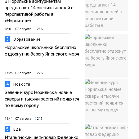
В Норильске абитуриентам
предлагают 14 специальностей с
перспективой работы в
«Норникеле»
18:01 07 августа
236
3
Образование
Норильские школьники бесплатно
отдохнут на берегу Японского моря
17:25 07 августа
226
4
Новости
Зелёный курс Норильска: новые
скверы и тысячи растений появятся
по всему городу
16:41 07 августа
219
5
Еда
Итальянский шеф-повар Федерико